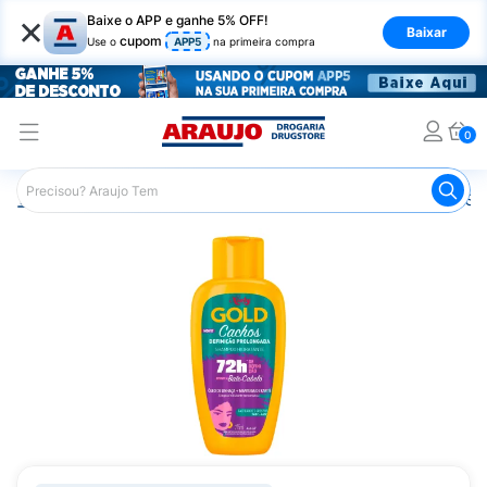
×
Baixe o APP e ganhe 5% OFF!
Baixar
cupom
Use o
APP5
na primeira compra
0
Araujo
Cabelo
Shampoos
Cabelos Cacheados
Sh