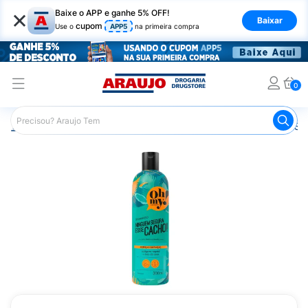
×
Baixe o APP e ganhe 5% OFF!
Baixar
cupom
Use o
APP5
na primeira compra
0
Araujo
Cabelo
Shampoos
Cabelos Cacheados
Sh