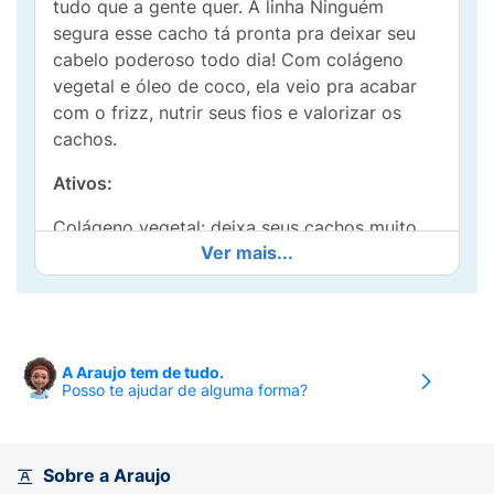
tudo que a gente quer. A linha Ninguém
segura esse cacho tá pronta pra deixar seu
cabelo poderoso todo dia! Com colágeno
vegetal e óleo de coco, ela veio pra acabar
com o frizz, nutrir seus fios e valorizar os
cachos.
Ativos:
Colágeno vegetal: deixa seus cachos muito
Ver mais...
definidos e protegidos contra os danos,
ajudando a reduzir o frizz e mantendo a
definição por mais tempo.
Óleo de coco:
A Araujo tem de tudo.
Posso te ajudar de alguma forma?
Promove uma nutrição ultraprofunda,
conferindo brilho, proteção e redução de
frizz.
Sobre a Araujo