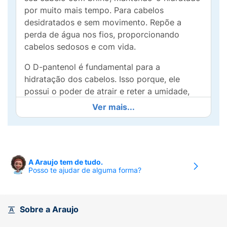
por muito mais tempo. Para cabelos
desidratados e sem movimento. Repõe a
perda de água nos fios, proporcionando
cabelos sedosos e com vida.
O D-pantenol é fundamental para a
hidratação dos cabelos. Isso porque, ele
possui o poder de atrair e reter a umidade,
além de combater radicais livres. A aloe vera
Ver mais...
traz diversos benefícios para o cabelo, entre
os principais está a capacidade de hidratação
e nutrição dos fios.
A Araujo tem de tudo.
Posso te ajudar de alguma forma?
Sobre a Araujo