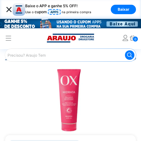
×
Baixe o APP e ganhe 5% OFF!
Baixar
cupom
Use o
APP5
na primeira compra
0
Araujo
Cabelo
Shampoos
Cabelos de Todos os Tipos