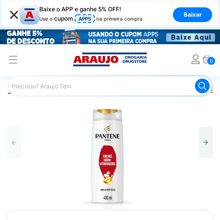
×
Baixe o APP e ganhe 5% OFF!
Baixar
cupom
Use o
APP5
na primeira compra
0
Araujo
Cabelo
Shampoos
Cabelos Cacheados
Sh