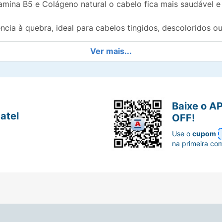
amina B5 e Colágeno natural o cabelo fica mais saudável e
ncia à quebra, ideal para cabelos tingidos, descoloridos o
Ver mais...
o mais danificado. Contém as vitaminas necessárias para 
 são absorvidos instantaneamente ajudando a recuperar o 
Baixe o A
atel
OFF!
Use o
cupom
na primeira co
 Suavemente O Couro Cabeludo Com A Ponta Dos Dedos Em