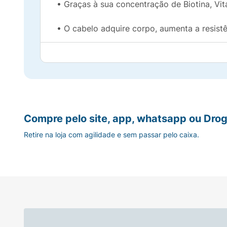
• Graças à sua concentração de Biotina, Vit
• O cabelo adquire corpo, aumenta a resistê
• Resgata profundamente até mesmo o cabel
• Fórmula com lipídios e antioxidantes que
'Sem adição de NaCl
Compre pelo site, app, whatsapp ou Drog
Modo de uso:
Retire na loja com agilidade e sem passar pelo caixa.
Aplique Sobre O Cabelo Úmido, Massageie
Se Necessário.