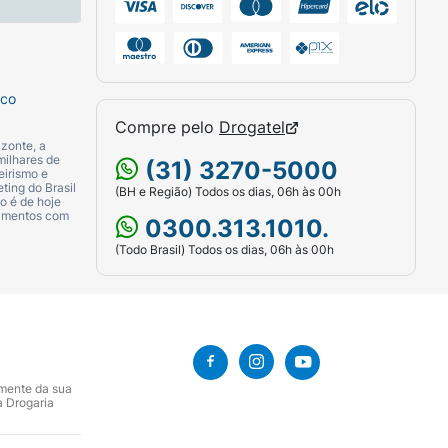
sco
Compre pelo
Drogatel
zonte, a
milhares de
(31) 3270-5000
eirismo e
ting do Brasil
(BH e Região) Todos os dias, 06h às 00h
o é de hoje
camentos com
0300.313.1010.
(Todo Brasil) Todos os dias, 06h às 00h
amente da sua
a Drogaria