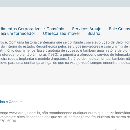
dimentos Corporativos - Convênio
Serviços Araujo
Fale Cono
Seja um fornecedor
Ofereça seu imóvel
Bulário
 você. Com uma história centenária que se confunde com a evolução de Belo Hori
s do interior do estado. Reconhecida pelos serviços inovadores e com um mix de 
trimônio dos mineiros. Essa trajetória de sucesso é também uma história de pion
 oferecer o plantão 24 horas (1933), a primeira a oferecer o serviço de telemarke
primeira rede a implantar o modelo drugstore. Na área de medicamentos, também nã
 novo para uma confiança antiga: de que na Araujo você sempre encontra medi
tica e Conduta
ndereço www.araujo.com.br, não reconhecendo qualquer outro que utilize indevid
pras em sites desconhecidos que se utilizem de forma fraudulenta da marca d
 3270-5000.