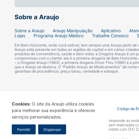
Sobre a Araujo
Sobre a Araujo
Araujo Manipulação
Aplicativo
Aten
Lojas
Programa Araujo Médico
Trabalhe Conosco
Em Belo Horizonte, onde você estiver, tem sempre uma Araujo perto de
Araujo está presente em todas as regiões da capital e em várias cidade
produtos de conveniência, saúde e bem-estar, a Drogaria Araujo é um pa
compromisso com o cliente: ela é a primeira drogaria de Belo Horizonte a
– o Drogatel Araujo (1963), a primeira drogaria Drive-Thru (1990) e a 
que a Araujo se destaca. O “Padrão Araujo de Medicamentos” dá nome
garantias de procedência, preço baixo, variedade e estoque.
Cookies:
O site da Araujo utiliza cookies
Termo de Uso
Portal da Privacidade
Covid-19
Código de É
para melhorar sua experiência e oferecer
serviços personalizados.
A Drogaria Araujo S/A informa que o seu site oficial corresponde ao e
marca. Para sua segurança recomendamos que não sejam realizadas com
Araujo S.A. Em caso de dúvidas, gentileza entrar em contato com (31)
Permitir
Dispensar