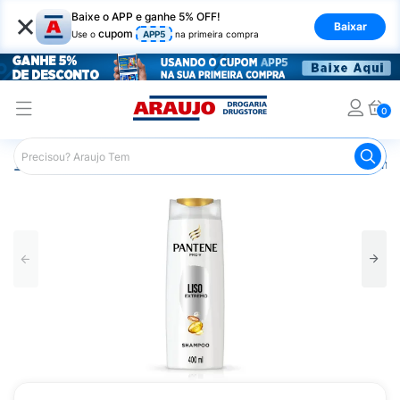
×
Baixe o APP e ganhe 5% OFF!
Baixar
cupom
Use o
APP5
na primeira compra
0
Araujo
Cabelo
Condicionador
Cabelos Lisos ou com F