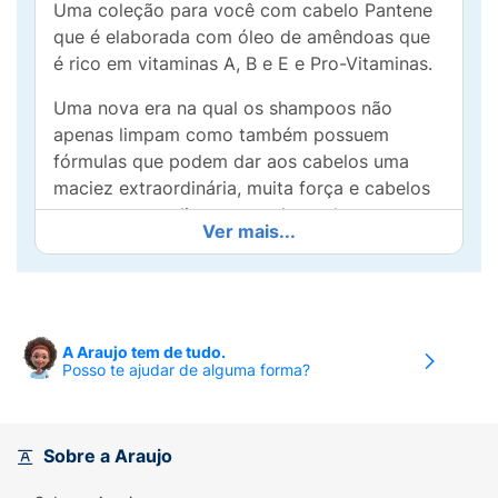
Uma coleção para você com cabelo Pantene
que é elaborada com óleo de amêndoas que
é rico em vitaminas A, B e E e Pro-Vitaminas.
Uma nova era na qual os shampoos não
apenas limpam como também possuem
fórmulas que podem dar aos cabelos uma
maciez extraordinária, muita força e cabelos
extremamente lisos em cada uso*.
Ver mais...
Complemente os cuidados com o cabelo com
os outros produtos da coleção:
Condicionador e creme para pentear.
A Araujo tem de tudo.
*Usando sistema Pantene
Posso te ajudar de alguma forma?
• Liso extremo desde o primeiro uso*
*Usando o sistema Pantene
Sobre a Araujo
• Ajuda a alinhar cada fibra para obter