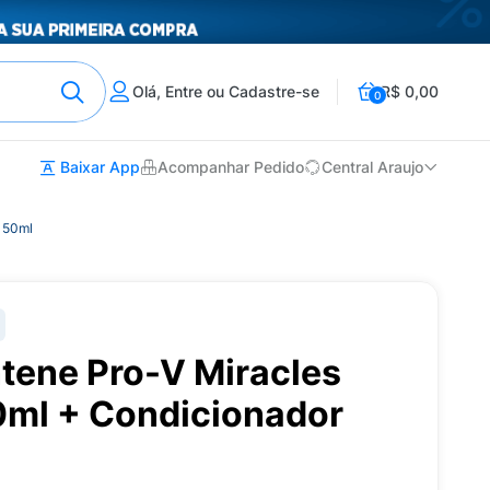
Olá, Entre ou Cadastre-se
R$ 0,00
0
Baixar App
Acompanhar Pedido
Central Araujo
150ml
ene Pro-V Miracles
00ml + Condicionador