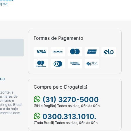
mpra
Formas de Pagamento
do a oleosidade da raiz e hidratando
sco
Compre pelo
Drogatel
zonte, a
milhares de
(31) 3270-5000
eirismo e
ting do Brasil
(BH e Região) Todos os dias, 06h às 00h
o é de hoje
camentos com
0300.313.1010.
(Todo Brasil) Todos os dias, 06h às 00h