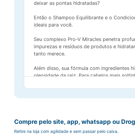
deixar as pontas hidratadas?
Então o Shampoo Equilibrante e o Condicion
ideais para você.
Seu complexo Pro-V Miracles penetra profund
impurezas e resíduos de produtos e hidrat
tanto merece.
Além disso, sua fórmula com ingredientes hi
oleosidade da raiz. Para cabelos mais soltin
Mergulhe nas sensações de exuberância, pur
transportar você para uma experiencia inesq
A coleção Pantene Equilíbrio Raiz e Pontas e
Compre pelo site, app, whatsapp ou Drog
• Shampoo para cabelos mistos, com raiz o
Retire na loja com agilidade e sem passar pelo caixa.