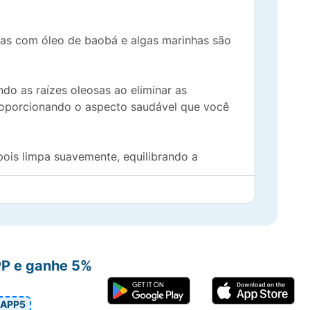
tas com óleo de baobá e algas marinhas são
do as raízes oleosas ao eliminar as
roporcionando o aspecto saudável que você
pois limpa suavemente, equilibrando a
a e uma pitada de água de coco que vão
PP e ganhe 5%
APP5