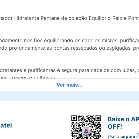
ador Hidratante Pantene da coleção Equilíbrio Raiz e Pon
amente nos fios equilibrando os cabelos mistos, purifican
ando profundamente as pontas ressecadas ou espigadas, p
dratantes e purificantes é segura para cabelos com luzes, 
hos, frescos e brilhosos.
Ver mais...
eza e leveza com fragrância de laranja, toranja e groselh
uecível.
limina a oleosidade da raiz e hidrata as pontas.
Baixe o A
atel
OFF!
leosa e pontas ressecadas ou espigadas
Use o
cupom