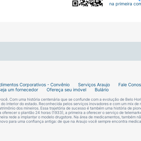
na primeira co
raiz oleosa e pontas ressecadas ou espigadas
e baobá e algas marinhas
eo de baobá e algas marinhas
 nos fios eliminando suavemente as impurezas, equilibran
es, deixando os fios soltinhos, brilhosos e frescos
dimentos Corporativos - Convênio
Serviços Araujo
Fale Cono
 pontas
Seja um fornecedor
Ofereça seu imóvel
Bulário
 você. Com uma história centenária que se confunde com a evolução de Belo Hori
s do interior do estado. Reconhecida pelos serviços inovadores e com um mix de 
trimônio dos mineiros. Essa trajetória de sucesso é também uma história de pion
 oferecer o plantão 24 horas (1933), a primeira a oferecer o serviço de telemarke
primeira rede a implantar o modelo drugstore. Na área de medicamentos, também nã
 novo para uma confiança antiga: de que na Araujo você sempre encontra medi