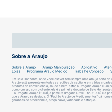
• Condicionador para cabelos mistos, com 
• Shampoo Equilibrante Pantene com óleo d
• Condicionador Hidratante Pantene com ól
• Seu complexo Pro-V penetra profundamente
suavemente o cabelo
Sobre a Araujo
• Sua fórmula é segura para cabelos com luz
Sobre a Araujo
Araujo Manipulação
Aplicativo
Aten
• Elimina a oleosidade da raiz e hidrata as
Lojas
Programa Araujo Médico
Trabalhe Conosco
Em Belo Horizonte, onde você estiver, tem sempre uma Araujo perto de
Araujo está presente em todas as regiões da capital e em várias cidade
produtos de conveniência, saúde e bem-estar, a Drogaria Araujo é um pa
compromisso com o cliente: ela é a primeira drogaria de Belo Horizonte a
– o Drogatel Araujo (1963), a primeira drogaria Drive-Thru (1990) e a 
que a Araujo se destaca. O “Padrão Araujo de Medicamentos” dá nome
garantias de procedência, preço baixo, variedade e estoque.