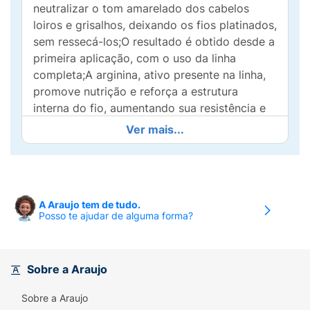
neutralizar o tom amarelado dos cabelos
loiros e grisalhos, deixando os fios platinados,
sem ressecá-los;O resultado é obtido desde a
primeira aplicação, com o uso da linha
completa;A arginina, ativo presente na linha,
promove nutrição e reforça a estrutura
interna do fio, aumentando sua resistência e
flexibilidade.
Ver mais...
Especificações:
pH 7.0.sem parabenos.
Modo de usar:
Nos cabelos molhados,
aplique o shampoo, massageando o couro
A Araujo tem de tudo.
cabeludo e os fios em suaves movimentos.
Posso te ajudar de alguma forma?
Deixe agir por 2 minutos. Enxágue bem. Se
necessário, repita a aplicação. Em seguida,
aplique uma máscara da linha Matiza+ para
Sobre a Araujo
obter o resultado de matização.
Sobre a Araujo