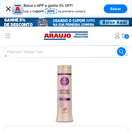
×
Baixe o APP e ganhe 5% OFF!
Baixar
cupom
Use o
APP5
na primeira compra
0
Araujo
Cabelo
Shampoos
Cabelos Loiros ou Descolor