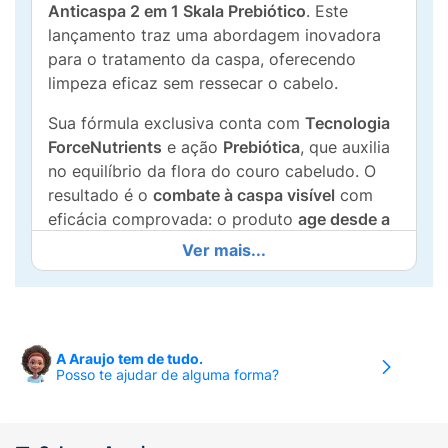
Anticaspa 2 em 1 Skala Prebiótico
. Este
lançamento traz uma abordagem inovadora
para o tratamento da caspa, oferecendo
limpeza eficaz sem ressecar o cabelo.
Sua fórmula exclusiva conta com
Tecnologia
ForceNutrients
e ação
Prebiótica
, que auxilia
no equilíbrio da flora do couro cabeludo. O
resultado é o
combate à caspa visível
com
eficácia comprovada: o produto
age desde a
1ª aplicação
.
Ver mais...
Por ser
2 em 1
, ele limpa e condiciona
simultaneamente, proporcionando praticidade
e hidratação aos fios. É dermatologicamente
testado e indicado para
todos os tipos de
A Araujo tem de tudo.
Posso te ajudar de alguma forma?
cabelos
.
Principais Benefícios: