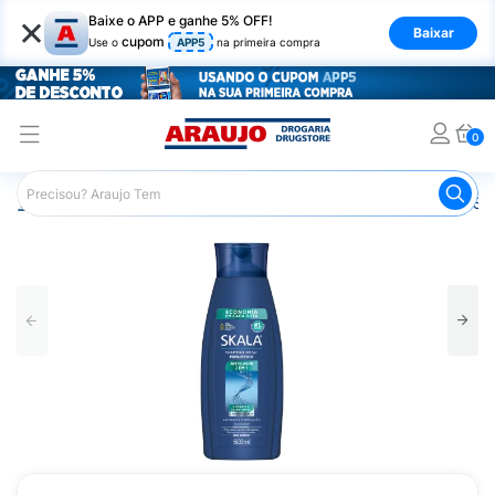
×
Baixe o APP e ganhe 5% OFF!
Baixar
cupom
Use o
APP5
na primeira compra
0
Araujo
Cabelo
Shampoos
Cabelos com Caspa
Sh