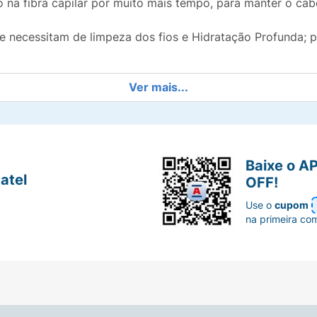
na fibra capilar por muito mais tempo, para manter o cabe
e necessitam de limpeza dos fios e Hidratação Profunda; pr
Ver mais...
s e massageie suavemente. Enxágue. Repita a operação se 
Shampoo Hidra Preenchedor, Condicionador Selador, Máscara Intensiva, Creme Hidra Preenche
Baixe o A
atel
OFF!
Use o
cupom
na primeira co