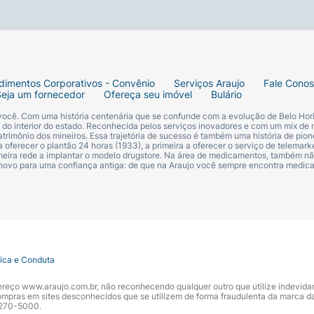
dimentos Corporativos - Convênio
Serviços Araujo
Fale Cono
Seja um fornecedor
Ofereça seu imóvel
Bulário
 você. Com uma história centenária que se confunde com a evolução de Belo Hori
s do interior do estado. Reconhecida pelos serviços inovadores e com um mix de 
trimônio dos mineiros. Essa trajetória de sucesso é também uma história de pion
 oferecer o plantão 24 horas (1933), a primeira a oferecer o serviço de telemarke
primeira rede a implantar o modelo drugstore. Na área de medicamentos, também nã
 novo para uma confiança antiga: de que na Araujo você sempre encontra medi
tica e Conduta
ndereço www.araujo.com.br, não reconhecendo qualquer outro que utilize indevid
pras em sites desconhecidos que se utilizem de forma fraudulenta da marca d
 3270-5000.