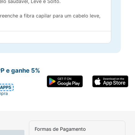
lo saudável, Leve e Solto.
eenche a fibra capilar para um cabelo leve,
necessário.
dor e Hidratação Noturna.
PP e ganhe 5%
APP5
mpra
Formas de Pagamento