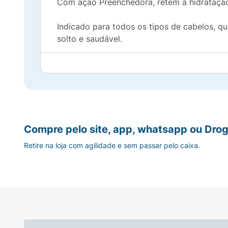
Com ação Preenchedora, retém a hidratação 
Indicado para todos os tipos de cabelos, qu
solto e saudável.
Modo de usar:
Aplique nos cabelos molhado
Fazer o uso da linha completa para obter os resultados propostos. 
Compre pelo site, app, whatsapp ou Drog
Retire na loja com agilidade e sem passar pelo caixa.