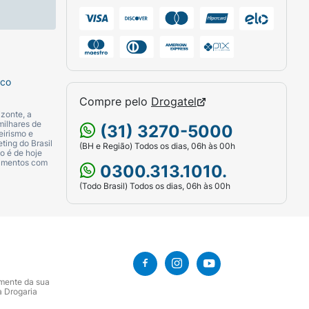
sco
Compre pelo
Drogatel
zonte, a
milhares de
(31) 3270-5000
eirismo e
ting do Brasil
(BH e Região) Todos os dias, 06h às 00h
o é de hoje
camentos com
0300.313.1010.
(Todo Brasil) Todos os dias, 06h às 00h
amente da sua
a Drogaria