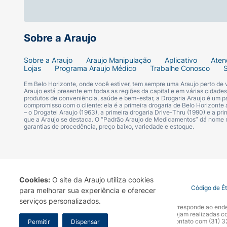
Sobre a Araujo
Sobre a Araujo
Araujo Manipulação
Aplicativo
Aten
Lojas
Programa Araujo Médico
Trabalhe Conosco
Em Belo Horizonte, onde você estiver, tem sempre uma Araujo perto de
Araujo está presente em todas as regiões da capital e em várias cidade
produtos de conveniência, saúde e bem-estar, a Drogaria Araujo é um pa
compromisso com o cliente: ela é a primeira drogaria de Belo Horizonte a
– o Drogatel Araujo (1963), a primeira drogaria Drive-Thru (1990) e a 
que a Araujo se destaca. O “Padrão Araujo de Medicamentos” dá nome
garantias de procedência, preço baixo, variedade e estoque.
Cookies:
O site da Araujo utiliza cookies
Termo de Uso
Portal da Privacidade
Covid-19
Código de É
para melhorar sua experiência e oferecer
serviços personalizados.
A Drogaria Araujo S/A informa que o seu site oficial corresponde ao e
marca. Para sua segurança recomendamos que não sejam realizadas com
Araujo S.A. Em caso de dúvidas, gentileza entrar em contato com (31)
Permitir
Dispensar