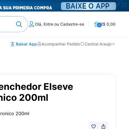
Olá, Entre ou Cadastre-se
R$ 0,00
0
Baixar App
Acompanhar Pedido
Central Araujo
enchedor Elseve
ônico 200ml
uronico 200ml