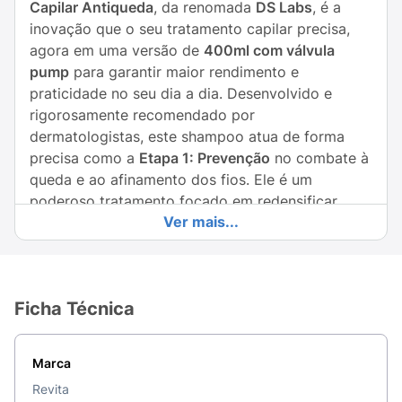
Capilar Antiqueda
, da renomada
DS Labs
, é a
inovação que o seu tratamento capilar precisa,
agora em uma versão de
400ml com válvula
pump
para garantir maior rendimento e
praticidade no seu dia a dia. Desenvolvido e
rigorosamente recomendado por
dermatologistas, este shampoo atua de forma
precisa como a
Etapa 1: Prevenção
no combate à
queda e ao afinamento dos fios. Ele é um
poderoso tratamento focado em redensificar,
Ver mais...
estimular e revitalizar o couro cabeludo desde a
primeira lavagem.
A excelência da sua formulação está atrelada ao
exclusivo
Sistema de Liberação Avançado de
Ficha Técnica
Nanossomas
. Essa tecnologia de ponta
encapsula os princípios ativos, permitindo uma
Marca
penetração muito mais profunda na pele e a
liberação contínua dos nutrientes diretamente nos
Revita