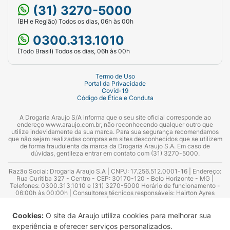
(31) 3270-5000
afinamento capilar ou perda de densidade.
(BH e Região) Todos os dias, 06h às 00h
Tecnologia:
Sistema de Liberação Avançado de
0300.313.1010
Nanossomas.
(Todo Brasil) Todos os dias, 06h às 00h
Volume Líquido:
400 ml.
Termo de Uso
Portal da Privacidade
Covid-19
Código de Ética e Conduta
A Drogaria Araujo S/A informa que o seu site oficial corresponde ao
endereço www.araujo.com.br, não reconhecendo qualquer outro que
utilize indevidamente da sua marca. Para sua segurança recomendamos
que não sejam realizadas compras em sites desconhecidos que se utilizem
de forma fraudulenta da marca da Drogaria Araujo S.A. Em caso de
dúvidas, gentileza entrar em contato com (31) 3270-5000.
Razão Social: Drogaria Araujo S.A | CNPJ: 17.256.512.0001-16 | Endereço:
Rua Curitiba 327 - Centro - CEP: 30170-120 - Belo Horizonte - MG |
Telefones: 0300.313.1010 e (31) 3270-5000 Horário de funcionamento -
06:00h às 00:00h | Consultores técnicos responsáveis: Hairton Ayres
Azevedo Guimarães – CRF 10.965 | Yasmin Silva Alvarenga – CRF 52.584 -
Consultor substituto: Thiago Aguiar Pinheiro - CRF Nº 13.748. Alvará
Sanitário: 2025020713 | Autorização de Funcionamento da Empresa (AFE):
Cookies:
O site da Araujo utiliza cookies para melhorar sua
7.16355-1
experiência e oferecer serviços personalizados.