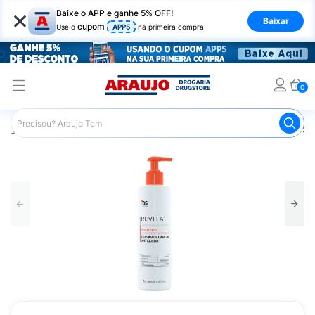
×
Baixe o APP e ganhe 5% OFF!
Baixar
cupom
Use o
APP5
na primeira compra
0
Araujo
Cabelo
Shampoos
Cabelos com Queda
Sh