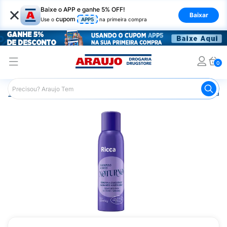
×
Baixe o APP e ganhe 5% OFF!
Baixar
cupom
Use o
APP5
na primeira compra
0
Araujo
Cabelo
Shampoos
Shampoo a Seco
Shamp