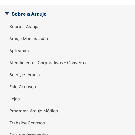
Sem Resíduos:
Por agir durante várias
Sobre a Araujo
horas, o produto é totalmente absorvido,
evitando aquele efeito esbranquiçado
Sobre a Araujo
comum em shampoos a seco rápidos.
Araujo Manipulação
Volume Natural:
Devolve o movimento e o
volume aos fios que ficam pesados ao
Aplicativo
longo do dia.
Atendimentos Corporativos - Convênio
Serviços Araujo
Fale Conosco
Lojas
Programa Araujo Médico
Trabalhe Conosco
Seja um fornecedor