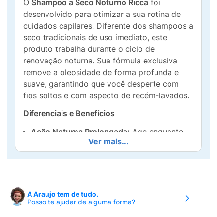
O
Shampoo a Seco Noturno Ricca
foi
desenvolvido para otimizar a sua rotina de
cuidados capilares. Diferente dos shampoos a
seco tradicionais de uso imediato, este
produto trabalha durante o ciclo de
renovação noturna. Sua fórmula exclusiva
remove a oleosidade de forma profunda e
suave, garantindo que você desperte com
fios soltos e com aspecto de recém-lavados.
Diferenciais e Benefícios
Ação Noturna Prolongada:
Age enquanto
Ver mais...
você descansa, garantindo uma absorção
mais eficiente da gordura e impurezas.
Fórmula Inteligente:
Enriquecido com
Extrato de Camomila
(que acalma o couro
A Araujo tem de tudo.
cabeludo) e
Ácido Glicólico
(que auxilia na
Posso te ajudar de alguma forma?
renovação e limpeza da região).