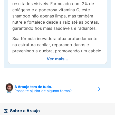
resultados visíveis. Formulado com 2% de
colágeno e a poderosa vitamina C, este
shampoo não apenas limpa, mas também
nutre e fortalece desde a raiz até as pontas,
garantindo fios mais saudáveis e radiantes.
Sua fórmula inovadora atua profundamente
na estrutura capilar, reparando danos e
prevenindo a quebra, promovendo um cabelo
forte e macio ao toque. Ideal para todos os
Ver mais...
tipos de cabelo, ele proporciona uma
experiência de lavagem refrescante e
revigorante, deixando um aroma irresistível.
Descubra o segredo para cabelos incríveis
A Araujo tem de tudo.
Posso te ajudar de alguma forma?
com o Shampoo Seda Colágeno e Vitamina C
e sinta a diferença a cada lavagem. Invista no
seu cabelo e exiba uma aparência vibrante e
cheia de vida todos os dias!
Sobre a Araujo