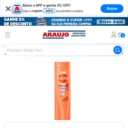
×
Baixe o APP e ganhe 5% OFF!
Baixar
cupom
Use o
APP5
na primeira compra
0
Araujo
Cabelo
Shampoos
Cabelos de Todos os Tipos