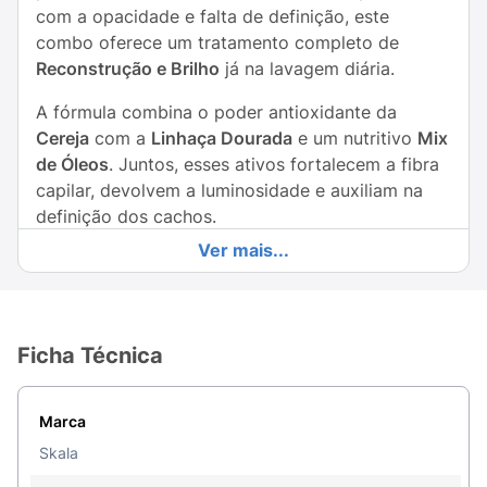
com a opacidade e falta de definição, este
combo oferece um tratamento completo de
Reconstrução e Brilho
já na lavagem diária.
A fórmula combina o poder antioxidante da
Cereja
com a
Linhaça Dourada
e um nutritivo
Mix
de Óleos
. Juntos, esses ativos fortalecem a fibra
capilar, devolvem a luminosidade e auxiliam na
definição dos cachos.
Ver mais...
O kit conta com uma embalagem eco-friendly
("Menos Plástico"), que não possui rótulo no
verso, reduzindo o impacto ambiental.
Ficha Técnica
O Kit Contém:
1 Shampoo Sem Sal (325ml):
Limpeza suave
Marca
que prepara os fios para o tratamento.
Skala
1 Condicionador (200ml):
Sela as cutículas,