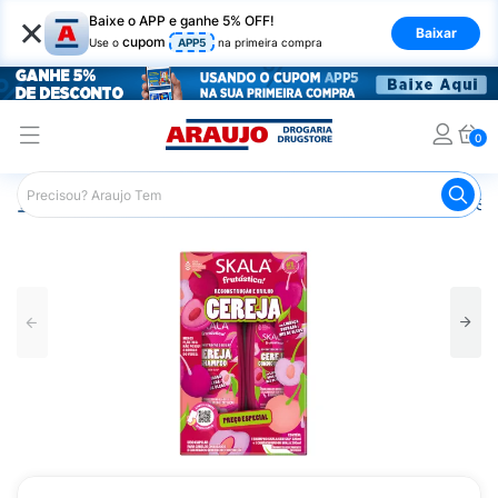
×
Baixe o APP e ganhe 5% OFF!
Baixar
cupom
Use o
APP5
na primeira compra
0
Araujo
Cabelo
Shampoos
Cabelos Cacheados
Sh