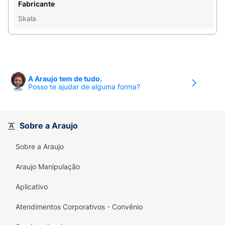
garantindo maciez e brilho intenso.
Fabricante
Skala
Principais Benefícios:
Reconstrução Potente:
Ideal para fios
danificados e sem brilho.
Ativos Naturais:
Cereja, Linhaça e Óleos.
A Araujo tem de tudo.
Posso te ajudar de alguma forma?
Preço Especial:
Economia ao levar a dupla
essencial.
Sobre a Araujo
Sustentável:
Embalagem com redução de
plástico.
Sobre a Araujo
100% Vegano:
Sem ingredientes de origem
Araujo Manipulação
animal.
Aplicativo
Atendimentos Corporativos - Convênio