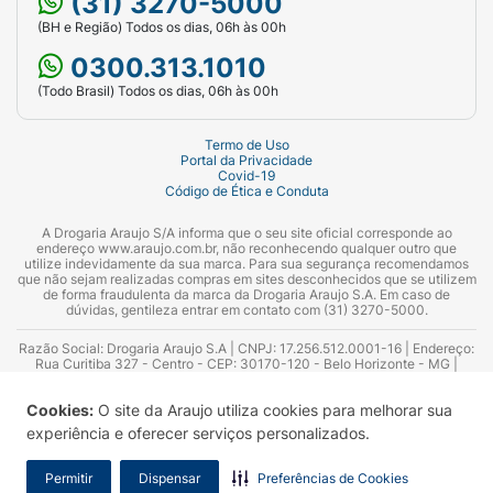
(31) 3270-5000
(BH e Região) Todos os dias, 06h às 00h
0300.313.1010
(Todo Brasil) Todos os dias, 06h às 00h
Termo de Uso
Portal da Privacidade
Covid-19
Código de Ética e Conduta
A Drogaria Araujo S/A informa que o seu site oficial corresponde ao
endereço www.araujo.com.br, não reconhecendo qualquer outro que
utilize indevidamente da sua marca. Para sua segurança recomendamos
que não sejam realizadas compras em sites desconhecidos que se utilizem
de forma fraudulenta da marca da Drogaria Araujo S.A. Em caso de
dúvidas, gentileza entrar em contato com (31) 3270-5000.
Razão Social: Drogaria Araujo S.A | CNPJ: 17.256.512.0001-16 | Endereço:
Rua Curitiba 327 - Centro - CEP: 30170-120 - Belo Horizonte - MG |
Telefones: 0300.313.1010 e (31) 3270-5000 Horário de funcionamento -
06:00h às 00:00h | Consultores técnicos responsáveis: Hairton Ayres
Cookies:
O site da Araujo utiliza cookies para melhorar sua
Azevedo Guimarães – CRF 10.965 | Yasmin Silva Alvarenga – CRF 52.584 -
Consultor substituto: Thiago Aguiar Pinheiro - CRF Nº 13.748. Alvará
experiência e oferecer serviços personalizados.
Sanitário: 2025020713 | Autorização de Funcionamento da Empresa (AFE):
7.16355-1
Permitir
Dispensar
Preferências de Cookies