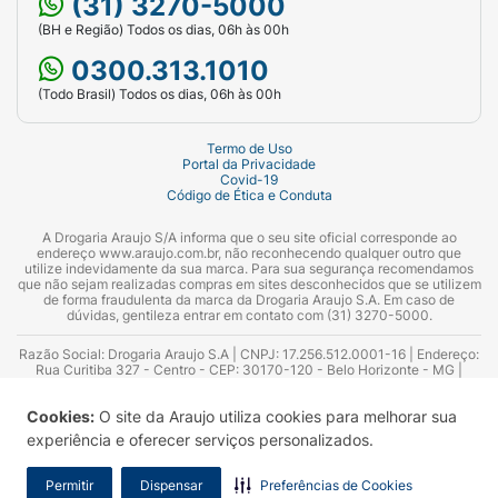
(31) 3270-5000
Marca:
Kiss New York.
(BH e Região) Todos os dias, 06h às 00h
Linha:
Color Change Shampoo.
0300.313.1010
Produto:
Shampoo Tonalizante Capilar.
(Todo Brasil) Todos os dias, 06h às 00h
Cor:
Castanho Médio.
Termo de Uso
Portal da Privacidade
Quantidade:
3 Unidades.
Covid-19
Código de Ética e Conduta
Indicação:
Cobertura de fios grisalhos e
A Drogaria Araujo S/A informa que o seu site oficial corresponde ao
mudança sutil de tom.
endereço www.araujo.com.br, não reconhecendo qualquer outro que
utilize indevidamente da sua marca. Para sua segurança recomendamos
que não sejam realizadas compras em sites desconhecidos que se utilizem
Diferenciais:
Fórmula sem amônia, ação rápida,
de forma fraudulenta da marca da Drogaria Araujo S.A. Em caso de
dúvidas, gentileza entrar em contato com (31) 3270-5000.
enriquecido com ginseng.
Razão Social: Drogaria Araujo S.A | CNPJ: 17.256.512.0001-16 | Endereço:
Compatibilidade:
Para todos os tipos de
Rua Curitiba 327 - Centro - CEP: 30170-120 - Belo Horizonte - MG |
Telefones: 0300.313.1010 e (31) 3270-5000 Horário de funcionamento -
cabelo.
06:00h às 00:00h | Consultores técnicos responsáveis: Hairton Ayres
Cookies:
O site da Araujo utiliza cookies para melhorar sua
Azevedo Guimarães – CRF 10.965 | Yasmin Silva Alvarenga – CRF 52.584 -
Consultor substituto: Thiago Aguiar Pinheiro - CRF Nº 13.748. Alvará
experiência e oferecer serviços personalizados.
Sanitário: 2025020713 | Autorização de Funcionamento da Empresa (AFE):
7.16355-1
Permitir
Dispensar
Preferências de Cookies