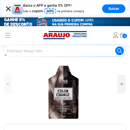
×
Baixe o APP e ganhe 5% OFF!
Baixar
cupom
Use o
APP5
na primeira compra
0
Araujo
Cabelo
Tintura e Coloração
Tonalizantes
S