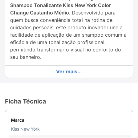
Shampoo Tonalizante Kiss New York Color
Change Castanho Médio
. Desenvolvido para
quem busca conveniência total na rotina de
cuidados pessoais, este produto inovador une a
facilidade de aplicação de um shampoo comum à
eficácia de uma tonalização profissional,
permitindo transformar o visual no conforto do
seu banheiro.
Sua fórmula de alta performance é totalmente
Ver mais...
sem amônia
, garantindo um procedimento
confortável, livre de cheiros fortes e muito mais
gentil com a fibra capilar e com o couro
cabeludo. Enriquecido com
Ginseng
, o
Ficha Técnica
tonalizante vai além da cor: ele atua nutrindo os
fios, promovendo o crescimento saudável do
Marca
cabelo e auxiliando na retenção dos pigmentos
por muito mais tempo. É a solução perfeita e
Kiss New York
unissex para todos os tipos de cabelo que