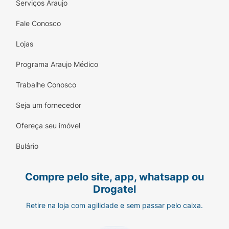
Serviços Araujo
acabamento uniforme e discreto.
Fale Conosco
Fórmula Sem Amônia:
Preserva a integridade da
fibra capilar, minimizando o ressecamento e o
Lojas
risco de irritações.
Programa Araujo Médico
Enriquecido com Ginseng:
Ingrediente natural
que fortalece os fios, estimula o crescimento e
Trabalhe Conosco
ajuda a reter a cor.
Seja um fornecedor
Para Todos os Tipos de Cabelo:
Compatível
Ofereça seu imóvel
com fios lisos, ondulados, cacheados ou
crespos.
Bulário
Sugestão de Uso:
Compre pelo site, app, whatsapp ou
Com os cabelos limpos e úmidos, coloque
Drogatel
luvas de proteção adequadas antes de
iniciar o processo.
Retire na loja com agilidade e sem passar pelo caixa.
Aplique a quantidade necessária do