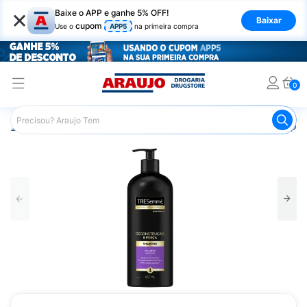
×
Baixe o APP e ganhe 5% OFF!
Baixar
cupom
Use o
APP5
na primeira compra
0
Araujo
Cabelo
Shampoos
Cabelos de Todos os Tipos