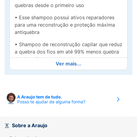
quebras desde o primeiro uso
• Esse shampoo possui ativos reparadores
para uma reconstrução e proteção máxima
antiquebra
• Shampoo de reconstrução capilar que reduz
a quebra dos fios em até 99% menos quebra
desde o 1º uso
Ver mais...
• Ação intracelular que promove a
restauração desde as camadas mais
profundas dos fios para cabelos mais fortes
A Araujo tem de tudo.
• O Shampoo TRESemmé Reconstrução e
Posso te ajudar de alguma forma?
Força é aprovado por 9 em cada 10
cabeleireiros
Tenha cabelos mais fortalecidos e com
Sobre a Araujo
menos quebras desde o primeiro uso!