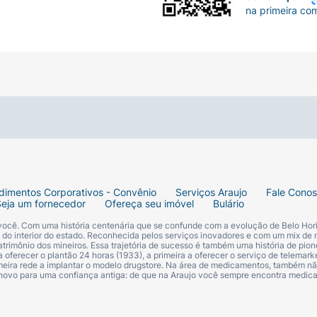
na primeira co
dimentos Corporativos - Convênio
Serviços Araujo
Fale Cono
Seja um fornecedor
Ofereça seu imóvel
Bulário
 você. Com uma história centenária que se confunde com a evolução de Belo Hori
s do interior do estado. Reconhecida pelos serviços inovadores e com um mix de 
trimônio dos mineiros. Essa trajetória de sucesso é também uma história de pion
 oferecer o plantão 24 horas (1933), a primeira a oferecer o serviço de telemarke
primeira rede a implantar o modelo drugstore. Na área de medicamentos, também nã
 novo para uma confiança antiga: de que na Araujo você sempre encontra medi