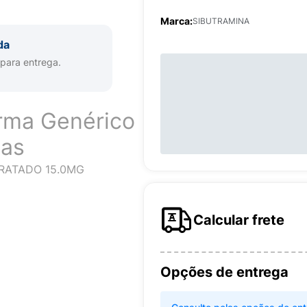
Marca:
SIBUTRAMINA
da
 para entrega.
rma Genérico
las
RATADO 15.0MG
Calcular frete
Opções de entrega