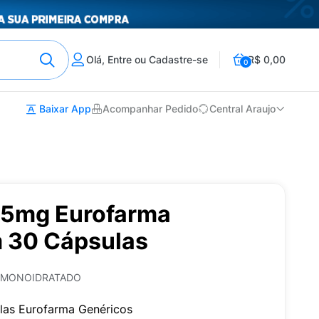
Olá, Entre ou Cadastre-se
R$ 0,00
0
Baixar App
Acompanhar Pedido
Central Araujo
15mg Eurofarma
 30 Cápsulas
A MONOIDRATADO
las Eurofarma Genéricos