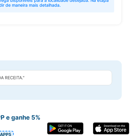
rega disponíveis para a localidade desejada. Na etapa
dir de maneira mais detalhada.
 RECEITA."
PP e ganhe 5%
APP5