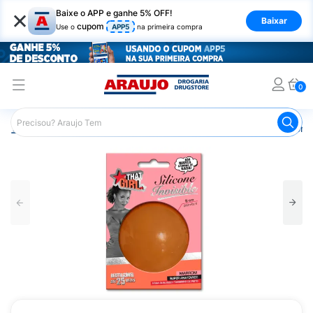
×
Baixe o APP e ganhe 5% OFF!
Baixar
cupom
Use o
APP5
na primeira compra
0
Araujo
Beleza e Cuidados
Vestuário
Sutiã de Silicone