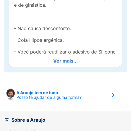
e de ginástica.
- Não causa desconforto.
- Cola Hipoalergênica.
- Você poderá reutilizar o adesivo de Silicone
para Seios por cerca de 25 vezes.
Ver mais...
Modo de usar:
Lave e seque muito bem os seios, antes de
utilizar o That Girl Silicone.
A Araujo tem de tudo.
Posso te ajudar de alguma forma?
Retire com cuidado o plástico que envolve o
lado adesivo do silicone e pressione o
silicone no centro do mamilo.
Sobre a Araujo
Para remover o produto, não use água.