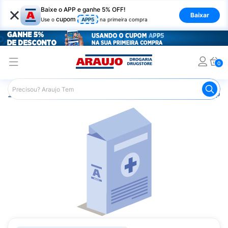
×
Baixe o APP e ganhe 5% OFF!
Baixar
cupom
Use o
APP5
na primeira compra
0
Araujo
Medicamentos
Saúde dos Olhos
Remédio par