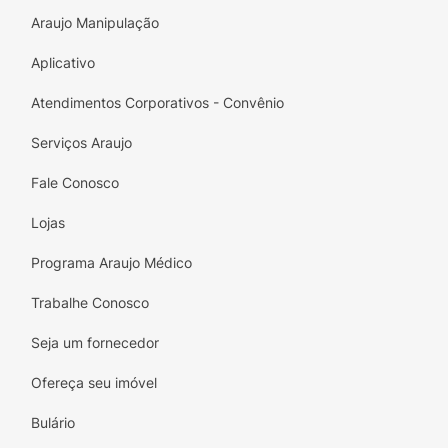
carrapato Dermacentor Reticulatus.
Araujo Manipulação
O tratamento com Simparic comprimido
Aplicativo
mastigável pode iniciar em qualquer época do
ano e continuar durante o mesmo sem
Atendimentos Corporativos - Convênio
interrupção.
Serviços Araujo
Dosagem e Administração:
Simparic
comprimido mastigável é administrado via
Fale Conosco
oral, uma vez por mês, na dosagem mínima
Lojas
recomendada de 2mg/kg.
Programa Araujo Médico
Precauções, advertências e outras
informações:
VIDE BULA.
Trabalhe Conosco
Seja um fornecedor
Ofereça seu imóvel
Bulário