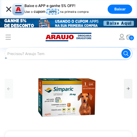
×
Baixe o APP e ganhe 5% OFF!
Baixar
cupom
Use o
APP5
na primeira compra
0
Araujo
Pet Shop
Cachorros
Antipulgas e Parasitas C