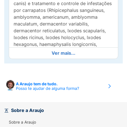
canis) e tratamento e controle de infestações
por carrapatos (Rhipicephalus sanguineus,
amblyomma, americanum, amblyomma
maculatum, dermacentor variabilis,
dermacentor reticulatus, Ixodes scapularis,
Ixodes ricinus, Ixodes holocyclus, Ixodes
hexagonus, haemaphysalis longicornis,
haemaphysalis elliptica).
Ver mais...
Simparic é também indicado para tratamento
e prevenção de sarna causada por Sarcoptes
Scabiei e Demodex Canis e também, para o
tratamento e prevenção de Otodectes
A Araujo tem de tudo.
Posso te ajudar de alguma forma?
Cynotis (ácaro da orelha).
Simparic auxilia na prevenção da transmissão
de Borrelia Burgdorferi (doença de lyme) e
Sobre a Araujo
Anaplasma Phagocytophilum pelo carrapato
Ixodes Scapularis, e Babesia Canis pelo
Sobre a Araujo