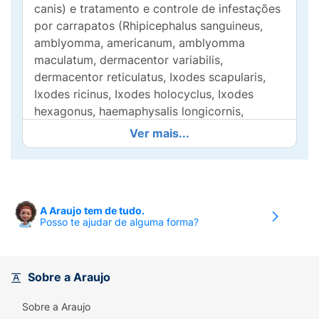
canis) e tratamento e controle de infestações
por carrapatos (Rhipicephalus sanguineus,
amblyomma, americanum, amblyomma
maculatum, dermacentor variabilis,
dermacentor reticulatus, Ixodes scapularis,
Ixodes ricinus, Ixodes holocyclus, Ixodes
hexagonus, haemaphysalis longicornis,
haemaphysalis elliptica).
Ver mais...
Simparic é também indicado para tratamento
e prevenção de sarna causada por Sarcoptes
Scabiei e Demodex Canis e também, para o
tratamento e prevenção de Otodectes
A Araujo tem de tudo.
Posso te ajudar de alguma forma?
Cynotis (ácaro da orelha).
Simparic auxilia na prevenção da transmissão
de Borrelia Burgdorferi (doença de lyme) e
Sobre a Araujo
Anaplasma Phagocytophilum pelo carrapato
Ixodes Scapularis, e Babesia Canis pelo
Sobre a Araujo