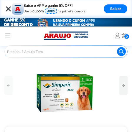
×
Baixe o APP e ganhe 5% OFF!
Baixar
cupom
Use o
APP5
na primeira compra
0
Araujo
Pet Shop
Cachorros
Antipulgas e Parasitas C