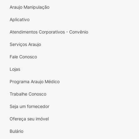
carrapato Dermacentor Reticulatus.
Araujo Manipulação
O tratamento com Simparic comprimido
Aplicativo
mastigável pode iniciar em qualquer época do
ano e continuar durante o mesmo sem
Atendimentos Corporativos - Convênio
interrupção.
Serviços Araujo
Dosagem e Administração:
Simparic
comprimido mastigável é administrado via
Fale Conosco
oral, uma vez por mês, na dosagem mínima
Lojas
recomendada de 2mg/kg.
Programa Araujo Médico
Precauções, advertências e outras
informações:
VIDE BULA.
Trabalhe Conosco
Seja um fornecedor
Ofereça seu imóvel
Bulário