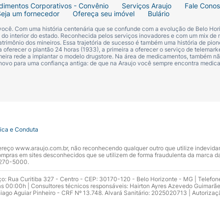
dimentos Corporativos - Convênio
Serviços Araujo
Fale Cono
Seja um fornecedor
Ofereça seu imóvel
Bulário
 você. Com uma história centenária que se confunde com a evolução de Belo Hori
s do interior do estado. Reconhecida pelos serviços inovadores e com um mix de 
trimônio dos mineiros. Essa trajetória de sucesso é também uma história de pion
 oferecer o plantão 24 horas (1933), a primeira a oferecer o serviço de telemarke
primeira rede a implantar o modelo drugstore. Na área de medicamentos, também nã
 novo para uma confiança antiga: de que na Araujo você sempre encontra medi
tica e Conduta
ndereço www.araujo.com.br, não reconhecendo qualquer outro que utilize indevid
pras em sites desconhecidos que se utilizem de forma fraudulenta da marca d
 3270-5000.
ço: Rua Curitiba 327 - Centro - CEP: 30170-120 - Belo Horizonte - MG | Telefon
s 00:00h | Consultores técnicos responsáveis: Hairton Ayres Azevedo Guimarã
hiago Aguiar Pinheiro - CRF Nº 13.748. Alvará Sanitário: 2025020713 | Autorizaç