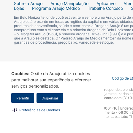
Sobre a Araujo
Araujo Manipulação
Aplicativo
Aten
Lojas
Programa Araujo Médico
Trabalhe Conosco
Em Belo Horizonte, onde você estiver, tem sempre uma Araujo perto de
Araujo está presente em todas as regiões da capital e em várias cidade
produtos de conveniência, saúde e bem-estar, a Drogaria Araujo é um pa
compromisso com o cliente: ela é a primeira drogaria de Belo Horizonte a
– o Drogatel Araujo (1963), a primeira drogaria Drive-Thru (1990) e a 
que a Araujo se destaca. O “Padrão Araujo de Medicamentos” dá nome
garantias de procedência, preço baixo, variedade e estoque.
Cookies:
O site da Araujo utiliza cookies
Termo de Uso
Portal da Privacidade
Covid-19
Código de É
para melhorar sua experiência e oferecer
serviços personalizados.
A Drogaria Araujo S/A informa que o seu site oficial corresponde ao e
marca. Para sua segurança recomendamos que não sejam realizadas com
Araujo S.A. Em caso de dúvidas, gentileza entrar em contato com (31)
Permitir
Dispensar
Razão Social: Drogaria Araujo S.A | CNPJ: 17.256.512.0001-16 | Endere
Preferências de Cookies
0300.313.1010 e (31) 3270-5000 Horário de funcionamento - 06:00h à
10.965 | Yasmin Silva Alvarenga – CRF 52.584 - Consultor substituto: T
Funcionamento da Empresa (AFE): 7.16355-1