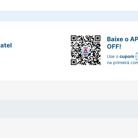
Baixe o A
atel
OFF!
Use o
cupom
na primeira co