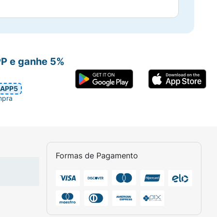
PP e ganhe 5%
APP5
mpra
Formas de Pagamento