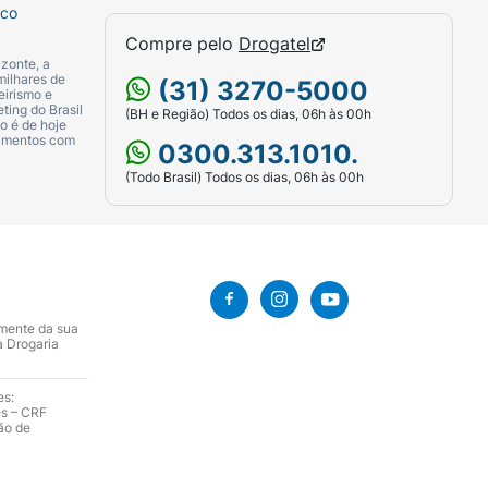
sco
Compre pelo
Drogatel
zonte, a
milhares de
(31) 3270-5000
eirismo e
ting do Brasil
(BH e Região) Todos os dias, 06h às 00h
o é de hoje
camentos com
0300.313.1010.
(Todo Brasil) Todos os dias, 06h às 00h
amente da sua
a Drogaria
es:
es – CRF
ão de