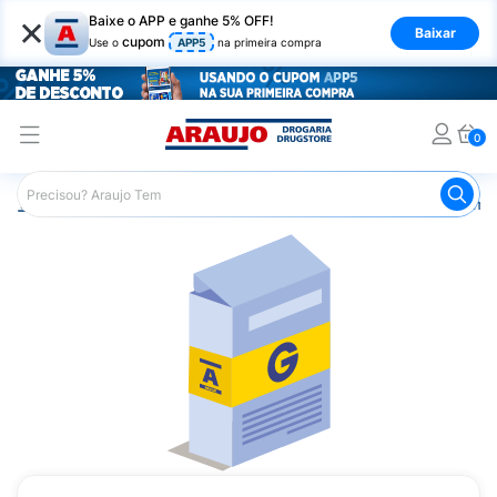
×
Baixe o APP e ganhe 5% OFF!
Baixar
cupom
Use o
APP5
na primeira compra
0
Araujo
Medicamentos
Remédios Cardiológicos
Reméd