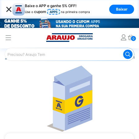
×
Baixe o APP e ganhe 5% OFF!
Baixar
cupom
Use o
APP5
na primeira compra
0
Araujo
Medicamentos
Remédios Cardiológicos
Reméd