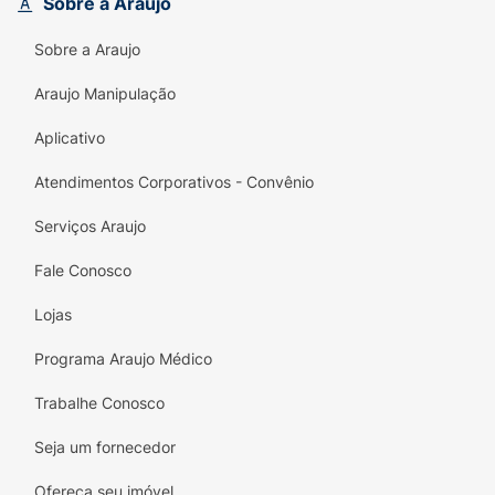
Sobre a Araujo
Promove o relaxamento e alivia o estresse
Sobre a Araujo
Ingredientes naturais e não viciantes
Araujo Manipulação
Sem açúcar, ideal para todos
Aplicativo
Experimente hoje e transforme suas noites em
momentos de paz e rejuvenescimento. Com
Atendimentos Corporativos - Convênio
Koala Sleep, um sono tranquilo está ao seu
alcance!
Serviços Araujo
Fale Conosco
Lojas
Programa Araujo Médico
Trabalhe Conosco
Seja um fornecedor
Ofereça seu imóvel