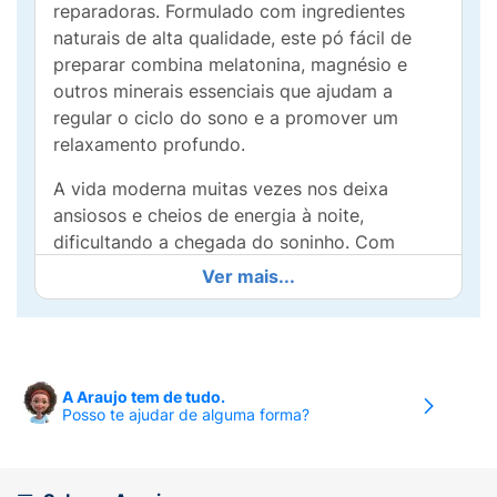
reparadoras. Formulado com ingredientes
naturais de alta qualidade, este pó fácil de
preparar combina melatonina, magnésio e
outros minerais essenciais que ajudam a
regular o ciclo do sono e a promover um
relaxamento profundo.
A vida moderna muitas vezes nos deixa
ansiosos e cheios de energia à noite,
dificultando a chegada do soninho. Com
Koala Sleep, você poderá desacelerar, relaxar
Ver mais...
e preparar seu corpo para uma noite
tranquila. Basta diluir uma embalagem em
água morna, saborizar sua rotina noturna e
deixar a natureza fazer a sua parte.
A Araujo tem de tudo.
Posso te ajudar de alguma forma?
Benefícios do Koala Sleep
Melhora a qualidade do sono