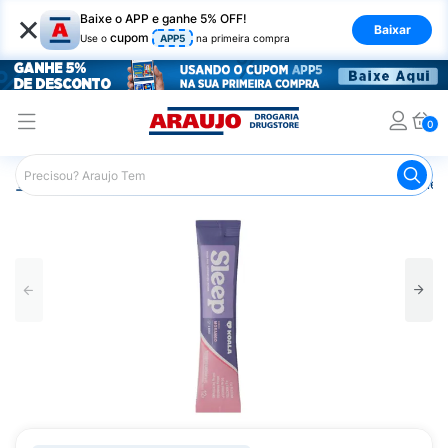
×
Baixe o APP e ganhe 5% OFF!
Baixar
cupom
Use o
APP5
na primeira compra
0
Araujo
Saúde e Bem Estar
Cuidado Adulto
Suplemen