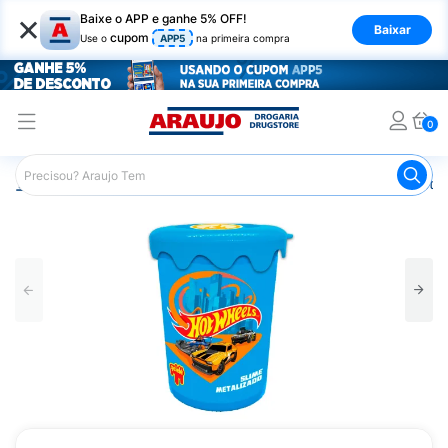
×
Baixe o APP e ganhe 5% OFF!
Baixar
cupom
Use o
APP5
na primeira compra
0
Araujo
Infantil
Brinquedos Infantis
Slime Gelele Metal