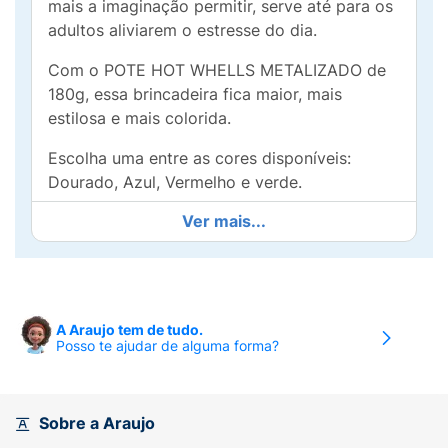
mais a imaginação permitir, serve até para os
adultos aliviarem o estresse do dia.
Com o POTE HOT WHELLS METALIZADO de
180g, essa brincadeira fica maior, mais
estilosa e mais colorida.
Escolha uma entre as cores disponíveis:
Dourado, Azul, Vermelho e verde.
Ver mais...
Caso tenha preferência por alguma cor, após
a compra utilize o campo mensagem que
habilita na compra, para nos informar o que
deseja.
A Araujo tem de tudo.
Indicação
Posso te ajudar de alguma forma?
Para crianças a partir de 4 anos
Sobre a Araujo