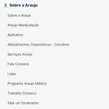
Sobre a Araujo
Principais Diferenciais:
Sobre a Araujo
Produto Oficial Licenciado:
Design
exclusivo inspirado no universo do
Araujo Manipulação
Enaldinho.
Aplicativo
Formato Torre:
5 potes que se encaixam,
facilitando o armazenamento e a
Atendimentos Corporativos - Convênio
organização.
Serviços Araujo
Segurança em Primeiro Lugar:
Atóxico e
Fale Conosco
certificado pelos órgãos de segurança.
Lojas
Textura Premium:
Slime maleável, elástica e
com fragrância suave.
Programa Araujo Médico
Trabalhe Conosco
Seja um fornecedor