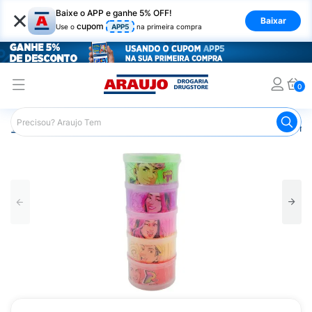
×
Baixe o APP e ganhe 5% OFF!
Baixar
cupom
Use o
APP5
na primeira compra
0
Araujo
Infantil
Brinquedos Infantis
Slime Gelelé Torre