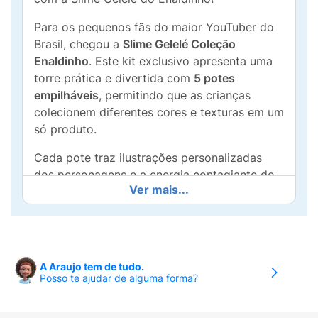
Para os pequenos fãs do maior YouTuber do
Brasil, chegou a
Slime Gelelé Coleção
Enaldinho
. Este kit exclusivo apresenta uma
torre prática e divertida com
5 potes
empilháveis
, permitindo que as crianças
colecionem diferentes cores e texturas em um
só produto.
Cada pote traz ilustrações personalizadas
dos personagens e a energia contagiante do
Ver mais...
canal do Enaldinho. A Slime Gelelé é
reconhecida por sua
consistência perfeita
:
não gruda excessivamente nas mãos, possui
cores intensas e um brilho que encanta. Além
de ser um excelente brinquedo sensorial que
A Araujo tem de tudo.
auxilia no desenvolvimento da coordenação
Posso te ajudar de alguma forma?
motora e criatividade, é o presente ideal para
colecionadores e fãs do Zap.