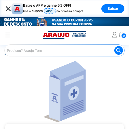
×
Baixe o APP e ganhe 5% OFF!
Baixar
cupom
Use o
APP5
na primeira compra
0
Araujo
Medicamentos
Remédio para o Estômago e Gastro