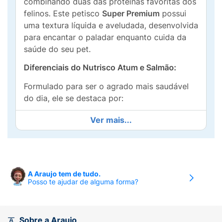
combinando duas das proteínas favoritas dos
felinos. Este petisco
Super Premium
possui
uma textura líquida e aveludada, desenvolvida
para encantar o paladar enquanto cuida da
saúde do seu pet.
Diferenciais do Nutrisco Atum e Salmão:
Formulado para ser o agrado mais saudável
do dia, ele se destaca por:
Mix de Proteínas Nobres:
A combinação de
Ver mais...
atum e salmão garante um sabor intenso e
alta aceitação.
Saúde Renal e Hidratação:
Por ser um snack
úmido, auxilia na ingestão de água, ponto
A Araujo tem de tudo.
Posso te ajudar de alguma forma?
crucial para o bem-estar dos gatos.
Fórmula Natural:
Produto
livre de
transgênicos
, sem corantes e sem
Sobre a Araujo