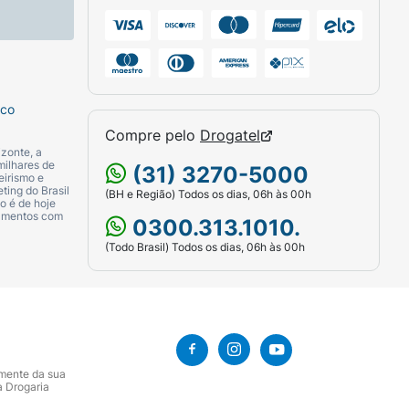
sco
Compre pelo
Drogatel
zonte, a
milhares de
(31) 3270-5000
eirismo e
ting do Brasil
(BH e Região) Todos os dias, 06h às 00h
o é de hoje
camentos com
0300.313.1010.
(Todo Brasil) Todos os dias, 06h às 00h
amente da sua
a Drogaria