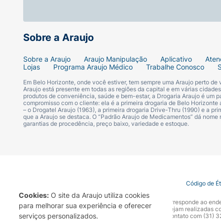
Sintético Idêntico ao Natural
Sobre a Araujo
Contém Lactose* :
Sobre a Araujo
Araujo Manipulação
Aplicativo
Aten
Não Contém
Lojas
Programa Araujo Médico
Trabalhe Conosco
Em Belo Horizonte, onde você estiver, tem sempre uma Araujo perto de
Aromatizante Artificial :
Araujo está presente em todas as regiões da capital e em várias cidade
produtos de conveniência, saúde e bem-estar, a Drogaria Araujo é um pa
compromisso com o cliente: ela é a primeira drogaria de Belo Horizonte a
– o Drogatel Araujo (1963), a primeira drogaria Drive-Thru (1990) e a 
Não Contém
que a Araujo se destaca. O “Padrão Araujo de Medicamentos” dá nome
garantias de procedência, preço baixo, variedade e estoque.
Contém Aveia :
Pode Conter
Termo de Uso
Portal da Privacidade
Covid-19
Código de É
Contém Centeio :
Cookies:
O site da Araujo utiliza cookies
A Drogaria Araujo S/A informa que o seu site oficial corresponde ao e
para melhorar sua experiência e oferecer
Pode Conter
marca. Para sua segurança recomendamos que não sejam realizadas com
serviços personalizados.
Araujo S.A. Em caso de dúvidas, gentileza entrar em contato com (31)