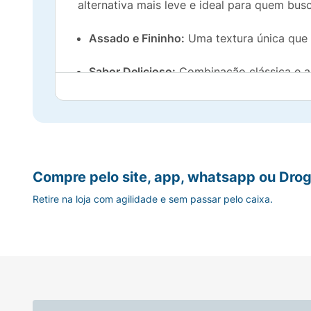
alternativa mais leve e ideal para quem bus
Assado e Fininho:
Uma textura única que g
Sabor Delicioso:
Combinação clássica e a
Porção Ideal:
Pacote de 60g, perfeito par
Versatilidade:
Excelente para ser consum
Snack de Batata Piraquê: Sabor de verdade
Compre pelo site, app, whatsapp ou Drog
Retire na loja com agilidade e sem passar pelo caixa.
Alérgicos:
Contém Glúten* :
Contém
Aromatizante* :