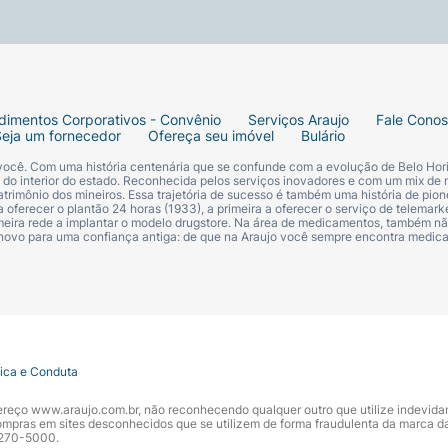
dimentos Corporativos - Convênio
Serviços Araujo
Fale Cono
Seja um fornecedor
Ofereça seu imóvel
Bulário
 você. Com uma história centenária que se confunde com a evolução de Belo Hori
s do interior do estado. Reconhecida pelos serviços inovadores e com um mix de 
trimônio dos mineiros. Essa trajetória de sucesso é também uma história de pion
 oferecer o plantão 24 horas (1933), a primeira a oferecer o serviço de telemarke
primeira rede a implantar o modelo drugstore. Na área de medicamentos, também nã
 novo para uma confiança antiga: de que na Araujo você sempre encontra medi
tica e Conduta
ndereço www.araujo.com.br, não reconhecendo qualquer outro que utilize indevid
pras em sites desconhecidos que se utilizem de forma fraudulenta da marca d
 3270-5000.