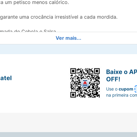
ca um petisco menos calórico.
arante uma crocância irresistível a cada mordida.
mada de Cebola e Salsa.
Ver mais...
a consumo individual no lanche, na hora do filme, ou co
ido puro, ou com patês e
dips
cremosos.
Baixe o A
 com a leveza do assado. Garanta o seu momento crocante
atel
OFF!
Use o
cupom
na primeira co