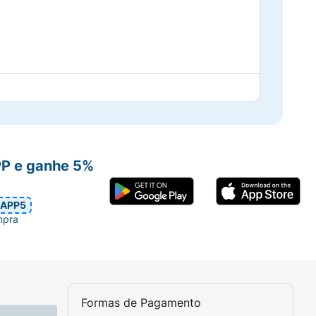
mo acompanhamento.
PP e ganhe 5%
!
APP5
mpra
Formas de Pagamento