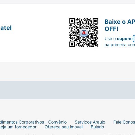
Baixe o A
atel
OFF!
Use o
cupom
na primeira co
dimentos Corporativos - Convênio
Serviços Araujo
Fale Cono
Seja um fornecedor
Ofereça seu imóvel
Bulário