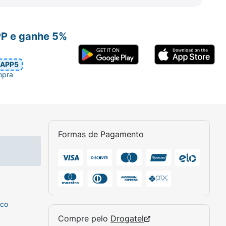
PP e ganhe 5%
APP5
mpra
Formas de Pagamento
sco
Compre pelo
Drogatel