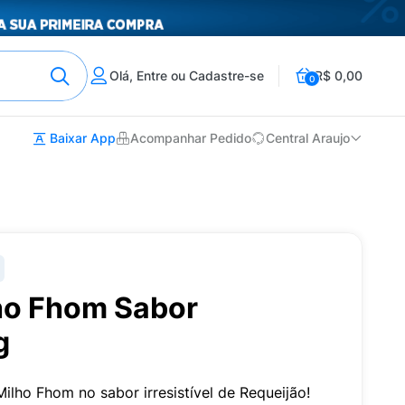
Olá, Entre ou Cadastre-se
R$ 0,00
0
Baixar App
Acompanhar Pedido
Central Araujo
ho Fhom Sabor
g
ilho Fhom no sabor irresistível de Requeijão!