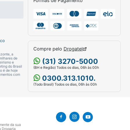
Formas de Pagamento
sco
Compre pelo
Drogatel
zonte, a
milhares de
(31) 3270-5000
eirismo e
ting do Brasil
(BH e Região) Todos os dias, 06h às 00h
o é de hoje
camentos com
0300.313.1010.
(Todo Brasil) Todos os dias, 06h às 00h
amente da sua
a Drogaria