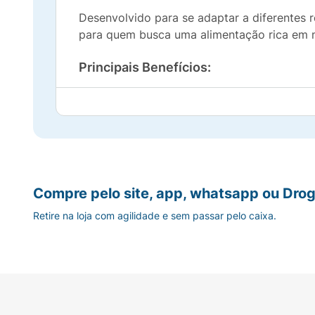
Desenvolvido para se adaptar a diferentes re
para quem busca uma alimentação rica em n
Principais Benefícios:
100% Parmesão:
Feito puramente com quei
Rico em Proteínas:
São 13g de proteína pu
Inclusivo:
Zero lactose e não contém glút
Compre pelo site, app, whatsapp ou Drog
Saudável:
Produto assado e fonte natural 
Retire na loja com agilidade e sem passar pelo caixa.
Prático:
Embalagem de 25g, perfeita para l