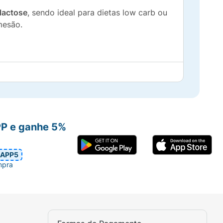
 lactose
, sendo ideal para dietas low carb ou
mesão.
PP e ganhe 5%
APP5
mpra