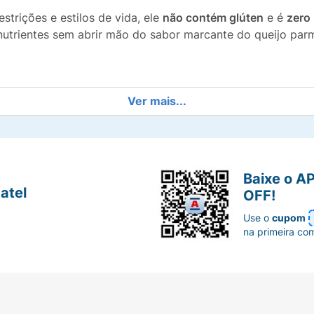
strições e estilos de vida, ele
não contém glúten
e é
zero
utrientes sem abrir mão do sabor marcante do queijo par
jo de alta qualidade.
Ver mais...
ra por porção para saciar sua fome.
en.
Baixe o A
atel
OFF!
de cálcio.
Use o
cupom
na primeira co
evar na mochila, bolsa ou deixar na gaveta do escritório.