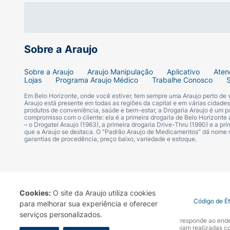
Sobre a Araujo
Sobre a Araujo
Araujo Manipulação
Aplicativo
Aten
Lojas
Programa Araujo Médico
Trabalhe Conosco
Em Belo Horizonte, onde você estiver, tem sempre uma Araujo perto de
Araujo está presente em todas as regiões da capital e em várias cidade
produtos de conveniência, saúde e bem-estar, a Drogaria Araujo é um pa
compromisso com o cliente: ela é a primeira drogaria de Belo Horizonte a
– o Drogatel Araujo (1963), a primeira drogaria Drive-Thru (1990) e a 
que a Araujo se destaca. O “Padrão Araujo de Medicamentos” dá nome
garantias de procedência, preço baixo, variedade e estoque.
Cookies:
O site da Araujo utiliza cookies
Termo de Uso
Portal da Privacidade
Covid-19
Código de É
para melhorar sua experiência e oferecer
serviços personalizados.
A Drogaria Araujo S/A informa que o seu site oficial corresponde ao e
marca. Para sua segurança recomendamos que não sejam realizadas com