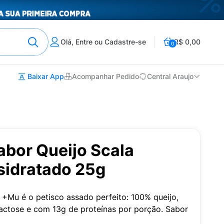
Olá, Entre ou Cadastre-se
R$ 0,00
0
Baixar App
Acompanhar Pedido
Central Araujo
bor Queijo Scala
idratado 25g
+Mu é o petisco assado perfeito: 100% queijo,
lactose e com 13g de proteínas por porção. Sabor