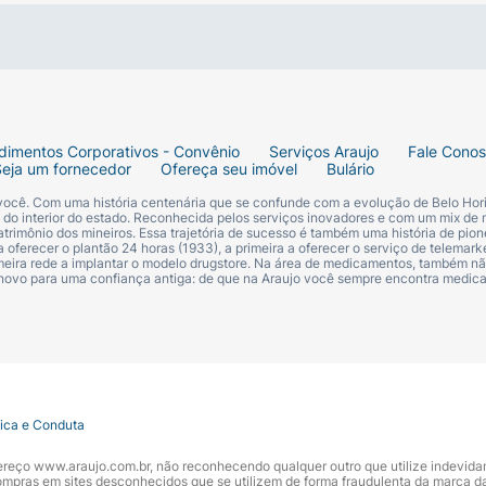
dimentos Corporativos - Convênio
Serviços Araujo
Fale Cono
Seja um fornecedor
Ofereça seu imóvel
Bulário
 você. Com uma história centenária que se confunde com a evolução de Belo Hori
s do interior do estado. Reconhecida pelos serviços inovadores e com um mix de 
trimônio dos mineiros. Essa trajetória de sucesso é também uma história de pion
 oferecer o plantão 24 horas (1933), a primeira a oferecer o serviço de telemarke
primeira rede a implantar o modelo drugstore. Na área de medicamentos, também nã
 novo para uma confiança antiga: de que na Araujo você sempre encontra medi
tica e Conduta
ndereço www.araujo.com.br, não reconhecendo qualquer outro que utilize indevid
pras em sites desconhecidos que se utilizem de forma fraudulenta da marca d