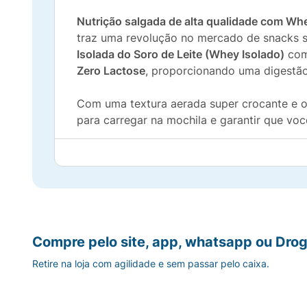
Nutrição salgada de alta qualidade com Wh
traz uma revolução no mercado de snacks 
Isolada do Soro de Leite (Whey Isolado)
com 
Zero Lactose
, proporcionando uma digestão
Com uma textura aerada super crocante e o d
para carregar na mochila e garantir que você
Principais Benefícios:
10g de Proteína por Porção:
Excelente apo
Com Whey Protein Isolado:
Fonte nobre de
Compre pelo site, app, whatsapp ou Drog
Enriquecido com Colágeno Hidrolisado:
Ap
Retire na loja com agilidade e sem passar pelo caixa.
Fórmula Zero Lactose:
Desenvolvido para g