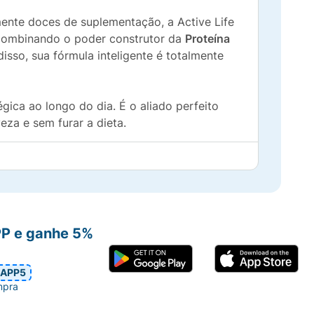
nte doces de suplementação, a Active Life
combinando o poder construtor da
Proteína
disso, sua fórmula inteligente é totalmente
gica ao longo do dia. É o aliado perfeito
eza e sem furar a dieta.
ciedade entre as refeições.
co.
PP e ganhe 5%
forma integrada.
APP5
mpra
ncia ou restrições à lactose.