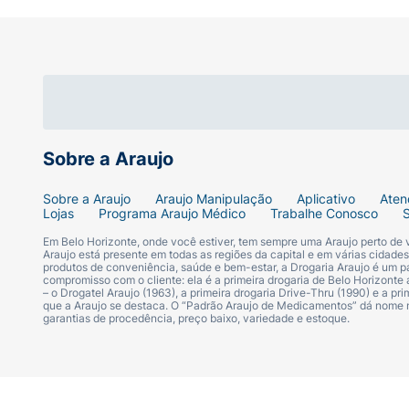
Praticidade Salgada Fit:
Uma deliciosa opç
Sugestão de Consumo:
O Snack Protein Active Life já vem totalme
meio da manhã ou da tarde, no pós-treino
bem fechado em local seco e fresco para p
Sobre a Araujo
Ficha Técnico:
Sobre a Araujo
Araujo Manipulação
Aplicativo
Aten
Lojas
Programa Araujo Médico
Trabalhe Conosco
Marca:
Active Life
Em Belo Horizonte, onde você estiver, tem sempre uma Araujo perto de
Araujo está presente em todas as regiões da capital e em várias cidade
Linha:
Snack Protein
produtos de conveniência, saúde e bem-estar, a Drogaria Araujo é um pa
compromisso com o cliente: ela é a primeira drogaria de Belo Horizonte a
– o Drogatel Araujo (1963), a primeira drogaria Drive-Thru (1990) e a 
Produto:
Salgadinho de Milho Proteico
que a Araujo se destaca. O “Padrão Araujo de Medicamentos” dá nome
garantias de procedência, preço baixo, variedade e estoque.
Sabor:
Original
Peso Líquido:
50 g