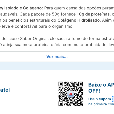
ey Isolado e Colágeno:
Para quem cansa das opções purame
saudáveis. Cada pacote de 50g fornece
10g de proteínas
, 
os benefícios estruturais do
Colágeno Hidrolisado
. Além 
 leve e confortável para o organismo.
elicioso Sabor Original, ele sacia a fome de forma estraté
 atinja sua meta proteica diária com muita praticidade, lev
Ver mais...
rte proteico para auxiliar na manutenção muscular e na sa
 aminoácidos de rápida absorção e altíssimo valor biológi
Baixe o A
atel
OFF!
oia a saúde da pele, articulações e tecidos corporais de 
Use o
cupom
na primeira co
arantir máxima segurança digestiva a pessoas com intolerâ