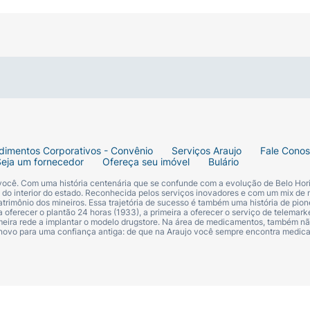
ão de lanche salgado, quebrando a monotonia das barras e
nte pronto para o consumo imediato. É perfeito para ser 
 rápido para repor nutrientes, ou como acompanhamento e
reservar a máxima crocância do salgadinho.
dimentos Corporativos - Convênio
Serviços Araujo
Fale Cono
Seja um fornecedor
Ofereça seu imóvel
Bulário
 você. Com uma história centenária que se confunde com a evolução de Belo Hori
s do interior do estado. Reconhecida pelos serviços inovadores e com um mix de 
trimônio dos mineiros. Essa trajetória de sucesso é também uma história de pion
 oferecer o plantão 24 horas (1933), a primeira a oferecer o serviço de telemarke
primeira rede a implantar o modelo drugstore. Na área de medicamentos, também nã
 novo para uma confiança antiga: de que na Araujo você sempre encontra medi