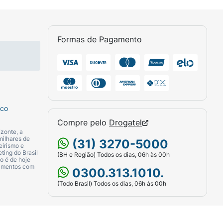
 shakes de proteína tradicionais.
Formas de Pagamento
saboreado como um lanche intermediário no
m momentos de lazer. Mantenha o pacote
sco
Compre pelo
Drogatel
zonte, a
milhares de
(31) 3270-5000
eirismo e
ting do Brasil
(BH e Região) Todos os dias, 06h às 00h
o é de hoje
camentos com
0300.313.1010.
(Todo Brasil) Todos os dias, 06h às 00h