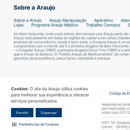
Sobre a Araujo
Sobre a Araujo
Araujo Manipulação
Aplicativo
Aten
Lojas
Programa Araujo Médico
Trabalhe Conosco
Em Belo Horizonte, onde você estiver, tem sempre uma Araujo perto de
Araujo está presente em todas as regiões da capital e em várias cidade
produtos de conveniência, saúde e bem-estar, a Drogaria Araujo é um pa
compromisso com o cliente: ela é a primeira drogaria de Belo Horizonte a
– o Drogatel Araujo (1963), a primeira drogaria Drive-Thru (1990) e a 
que a Araujo se destaca. O “Padrão Araujo de Medicamentos” dá nome
garantias de procedência, preço baixo, variedade e estoque.
Cookies:
O site da Araujo utiliza cookies
Termo de Uso
Portal da Privacidade
Covid-19
Código de É
para melhorar sua experiência e oferecer
serviços personalizados.
A Drogaria Araujo S/A informa que o seu site oficial corresponde ao e
marca. Para sua segurança recomendamos que não sejam realizadas com
Araujo S.A. Em caso de dúvidas, gentileza entrar em contato com (31)
Permitir
Dispensar
Razão Social: Drogaria Araujo S.A | CNPJ: 17.256.512.0001-16 | Endere
Preferências de Cookies
0300.313.1010 e (31) 3270-5000 Horário de funcionamento - 06:00h à