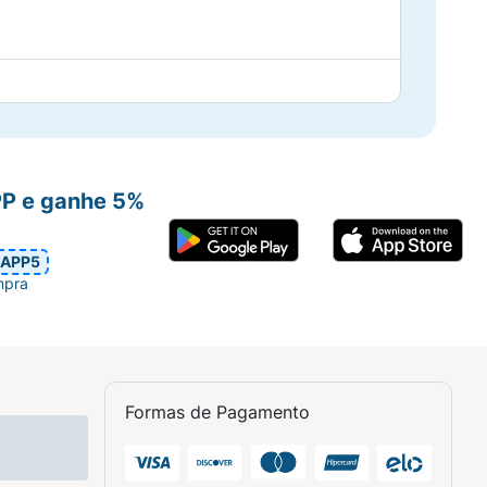
PP e ganhe 5%
APP5
mpra
Formas de Pagamento