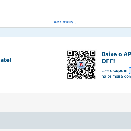
Ver mais...
Baixe o A
atel
OFF!
Use o
cupom
na primeira co