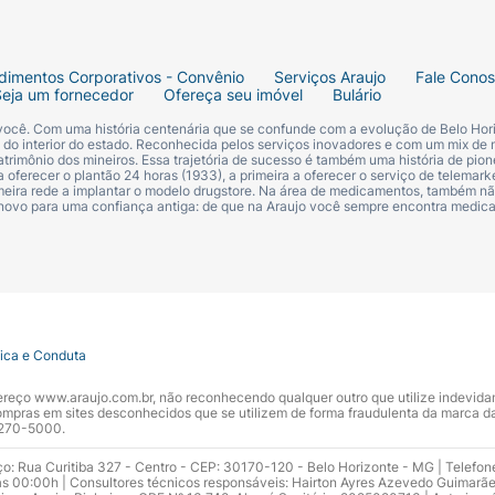
dimentos Corporativos - Convênio
Serviços Araujo
Fale Cono
Seja um fornecedor
Ofereça seu imóvel
Bulário
 você. Com uma história centenária que se confunde com a evolução de Belo Hori
s do interior do estado. Reconhecida pelos serviços inovadores e com um mix de 
trimônio dos mineiros. Essa trajetória de sucesso é também uma história de pion
 oferecer o plantão 24 horas (1933), a primeira a oferecer o serviço de telemarke
primeira rede a implantar o modelo drugstore. Na área de medicamentos, também nã
 novo para uma confiança antiga: de que na Araujo você sempre encontra medi
tica e Conduta
ndereço www.araujo.com.br, não reconhecendo qualquer outro que utilize indevid
pras em sites desconhecidos que se utilizem de forma fraudulenta da marca d
 3270-5000.
ço: Rua Curitiba 327 - Centro - CEP: 30170-120 - Belo Horizonte - MG | Telefon
s 00:00h | Consultores técnicos responsáveis: Hairton Ayres Azevedo Guimarã