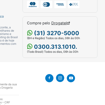
sco
Compre pelo
Drogatel
zonte, a
milhares de
(31) 3270-5000
eirismo e
ting do Brasil
(BH e Região) Todos os dias, 06h às 00h
o é de hoje
camentos com
0300.313.1010.
(Todo Brasil) Todos os dias, 06h às 00h
amente da sua
a Drogaria
es:
es – CRF