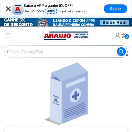
×
Baixe o APP e ganhe 5% OFF!
Baixar
cupom
Use o
APP5
na primeira compra
0
Araujo
Medicamentos
Remédio para o Sistema Circulató