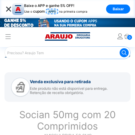
×
Baixe o APP e ganhe 5% OFF!
Baixar
cupom
Use o
APP5
na primeira compra
0
Araujo
Medicamentos
Remédio para Sistema Nervoso Ce
Venda exclusiva para retirada
Este produto não está disponível para entrega.
Retenção de receita obrigatória.
Socian 50mg com 20
Comprimidos