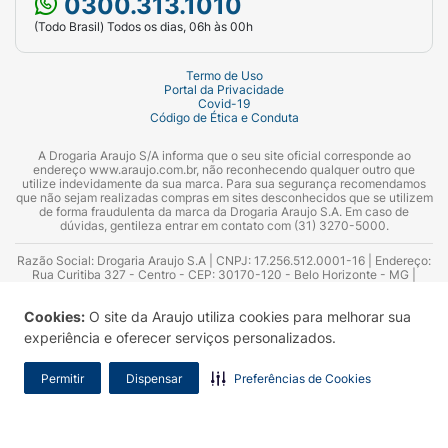
0300.313.1010
(Todo Brasil) Todos os dias, 06h às 00h
Termo de Uso
Portal da Privacidade
Covid-19
Código de Ética e Conduta
A Drogaria Araujo S/A informa que o seu site oficial corresponde ao
endereço www.araujo.com.br, não reconhecendo qualquer outro que
utilize indevidamente da sua marca. Para sua segurança recomendamos
que não sejam realizadas compras em sites desconhecidos que se utilizem
de forma fraudulenta da marca da Drogaria Araujo S.A. Em caso de
dúvidas, gentileza entrar em contato com (31) 3270-5000.
Razão Social: Drogaria Araujo S.A | CNPJ: 17.256.512.0001-16 | Endereço:
Rua Curitiba 327 - Centro - CEP: 30170-120 - Belo Horizonte - MG |
Telefones: 0300.313.1010 e (31) 3270-5000 Horário de funcionamento -
06:00h às 00:00h | Consultores técnicos responsáveis: Hairton Ayres
Cookies:
O site da Araujo utiliza cookies para melhorar sua
Azevedo Guimarães – CRF 10.965 | Yasmin Silva Alvarenga – CRF 52.584 -
Consultor substituto: Thiago Aguiar Pinheiro - CRF Nº 13.748. Alvará
experiência e oferecer serviços personalizados.
Sanitário: 2025020713 | Autorização de Funcionamento da Empresa (AFE):
7.16355-1
Permitir
Dispensar
Preferências de Cookies