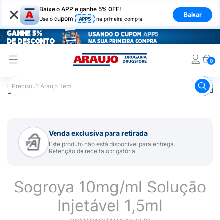
×
Baixe o APP e ganhe 5% OFF!
Baixar
cupom
Use o
APP5
na primeira compra
0
Araujo
Medicamentos
Remédios Hormonais
Remédio 
Venda exclusiva para retirada
Este produto não está disponível para entrega.
Retenção de receita obrigatória.
Sogroya 10mg/ml Solução
Injetável 1,5ml