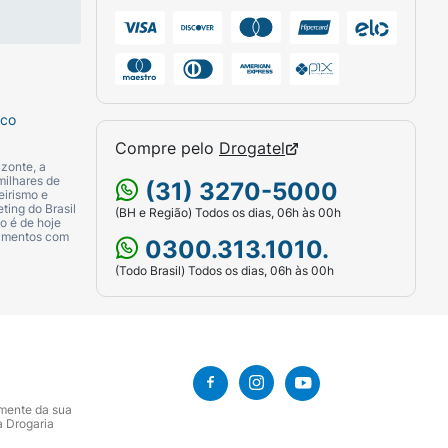
sco
Compre pelo
Drogatel
zonte, a
milhares de
(31) 3270-5000
eirismo e
ting do Brasil
(BH e Região) Todos os dias, 06h às 00h
o é de hoje
camentos com
0300.313.1010.
(Todo Brasil) Todos os dias, 06h às 00h
amente da sua
a Drogaria