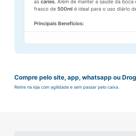
as
cáries
. Além de manter a saúde da boca 
frasco de
500ml
é ideal para o uso diário de
Principais Benefícios:
Ação Prolongada:
Garante até 12 horas de
Tripla Proteção:
Previne a gengivite, o tár
Sabor Inovador:
Mix delicioso de Frutas 
Compre pelo site, app, whatsapp ou Drog
Confiança Cimed:
Qualidade garantida pa
Retire na loja com agilidade e sem passar pelo caixa.
Especificações Técnicas:
Marca:
Cimed
Linha:
Super