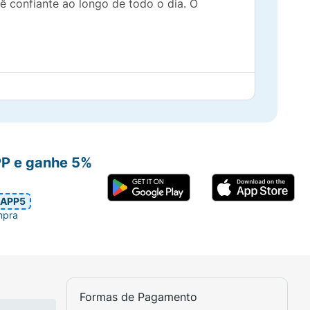
ê confiante ao longo de todo o dia. O
PP e ganhe 5%
APP5
mpra
Formas de Pagamento