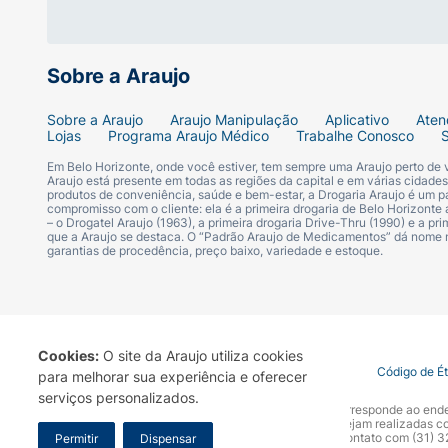
Sabor:
Frutas Vermelhas e Menta
Volume:
500ml
Sobre a Araujo
Indicação:
Uso diário, pós-escovação.
Sobre a Araujo
Araujo Manipulação
Aplicativo
Aten
Lojas
Programa Araujo Médico
Trabalhe Conosco
Complete sua rotina de escovação com a pr
Em Belo Horizonte, onde você estiver, tem sempre uma Araujo perto de
Araujo está presente em todas as regiões da capital e em várias cidade
produtos de conveniência, saúde e bem-estar, a Drogaria Araujo é um pa
compromisso com o cliente: ela é a primeira drogaria de Belo Horizonte a
– o Drogatel Araujo (1963), a primeira drogaria Drive-Thru (1990) e a 
que a Araujo se destaca. O “Padrão Araujo de Medicamentos” dá nome
garantias de procedência, preço baixo, variedade e estoque.
Cookies:
O site da Araujo utiliza cookies
Termo de Uso
Portal da Privacidade
Covid-19
Código de É
para melhorar sua experiência e oferecer
serviços personalizados.
A Drogaria Araujo S/A informa que o seu site oficial corresponde ao e
marca. Para sua segurança recomendamos que não sejam realizadas com
Araujo S.A. Em caso de dúvidas, gentileza entrar em contato com (31)
Permitir
Dispensar