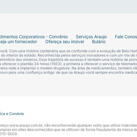
dimentos Corporativos - Convênio
Serviços Araujo
Fale Cono
Seja um fornecedor
Ofereça seu imóvel
Bulário
oteção e o sabor único do Enxaguante Super.
 você. Com uma história centenária que se confunde com a evolução de Belo Hori
s do interior do estado. Reconhecida pelos serviços inovadores e com um mix de 
trimônio dos mineiros. Essa trajetória de sucesso é também uma história de pion
 oferecer o plantão 24 horas (1933), a primeira a oferecer o serviço de telemarke
primeira rede a implantar o modelo drugstore. Na área de medicamentos, também nã
 novo para uma confiança antiga: de que na Araujo você sempre encontra medi
tica e Conduta
ndereço www.araujo.com.br, não reconhecendo qualquer outro que utilize indevid
pras em sites desconhecidos que se utilizem de forma fraudulenta da marca d
 3270-5000.