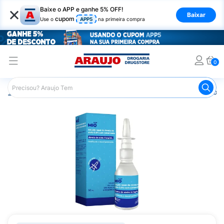
×
Baixe o APP e ganhe 5% OFF!
Baixar
cupom
Use o
APP5
na primeira compra
0
Araujo
Medicamentos
Remédio para Gripe e Resfriado