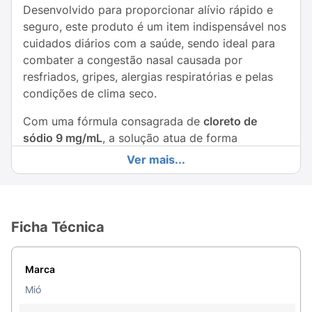
Desenvolvido para proporcionar alívio rápido e
seguro, este produto é um item indispensável nos
cuidados diários com a saúde, sendo ideal para
combater a congestão nasal causada por
resfriados, gripes, alergias respiratórias e pelas
condições de clima seco.
Com uma fórmula consagrada de
cloreto de
sódio 9 mg/mL
, a solução atua de forma
puramente mecânica e eficaz como
fluidificante e
Ver mais...
descongestionante
. Ela age diminuindo a
viscosidade do muco nasal, tornando-o mais
líquido e facilitando a sua eliminação, o que
desobstrui o nariz e devolve o conforto ao
Ficha Técnica
respirar. O seu grande diferencial é a embalagem
com
válvula spray
, que projeta uma névoa suave
Marca
e uniforme, cobrindo toda a cavidade nasal de
maneira confortável e sem jatos agressivos.
Mió
Super versátil, é seguro para todas as idades,