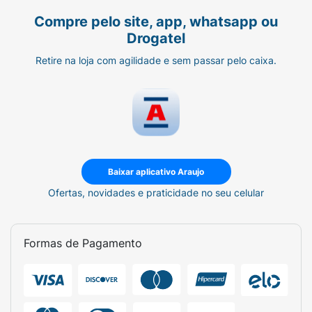
0,9% com conservante.
Compre pelo site, app, whatsapp ou
Drogatel
Concentração:
Cloreto de sódio 9 mg/mL.
Retire na loja com agilidade e sem passar pelo caixa.
Função Principal:
Fluidificante e
descongestionante nasal.
Volume Líquido:
50 ml.
Tipo de Aplicador:
Válvula Spray.
Indicação de Uso:
Uso adulto e pediátrico.
Baixar aplicativo Araujo
Ofertas, novidades e praticidade no seu celular
Via de Administração:
Uso nasal.
Formas de Pagamento