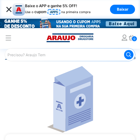
×
Baixe o APP e ganhe 5% OFF!
Baixar
cupom
Use o
APP5
na primeira compra
0
Araujo
Medicamentos
Remédio para o Sistema Circulató