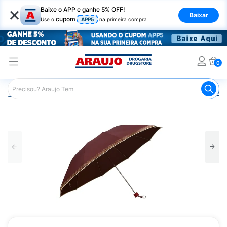
×
Baixe o APP e ganhe 5% OFF!
Baixar
cupom
Use o
APP5
na primeira compra
0
Araujo
Mercado
Casa e Utilidades
Guarda Chuva e S