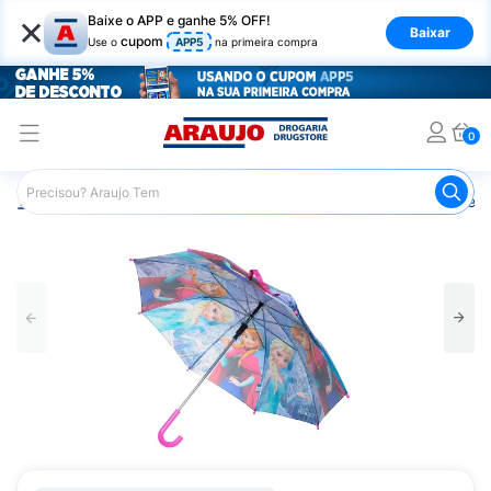
×
Baixe o APP e ganhe 5% OFF!
Baixar
cupom
Use o
APP5
na primeira compra
0
Araujo
Mercado
Casa e Utilidades
Guarda Chuva e S