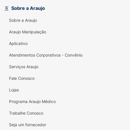
Principais Diferenciais:
Sobre a Araujo
Ultra Portátil:
Tamanho mini que economiza
espaço e facilita o transporte diário.
Sobre a Araujo
Leveza Superior:
Ideal para quem busca um
Araujo Manipulação
guarda-chuva que não pese na bolsa ou
mochila.
Aplicativo
Versatilidade de Estilos:
Disponível em
Atendimentos Corporativos - Convênio
cores lisas ou estampas modernas
Serviços Araujo
(enviadas conforme disponibilidade).
Fale Conosco
Secagem Rápida:
Tecido em poliéster de
alta qualidade que repele a água com
Lojas
facilidade.
Programa Araujo Médico
Sistema Manual Seguro:
Abertura e
fechamento práticos com deslize suave.
Trabalhe Conosco
Ficha Técnica:
Seja um fornecedor