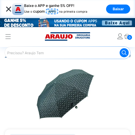
×
Baixe o APP e ganhe 5% OFF!
Baixar
cupom
Use o
APP5
na primeira compra
0
Araujo
Mercado
Casa e Utilidades
Guarda Chuva e S