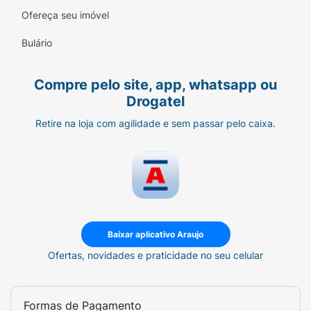
Marca:
LM.
Ofereça seu imóvel
Conteúdo:
1 Unidade.
Bulário
Cores/Estampas:
Sortidas (enviadas de
Compre pelo site, app, whatsapp ou
acordo com o estoque).
Drogatel
Tipo:
Mini dobrável / Manual.
Retire na loja com agilidade e sem passar pelo caixa.
Baixar aplicativo Araujo
Ofertas, novidades e praticidade no seu celular
Formas de Pagamento