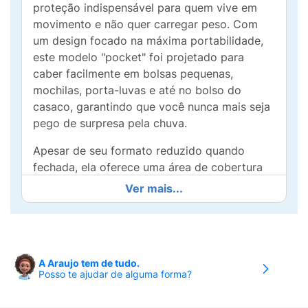
proteção indispensável para quem vive em
movimento e não quer carregar peso. Com
um design focado na máxima portabilidade,
este modelo "pocket" foi projetado para
caber facilmente em bolsas pequenas,
mochilas, porta-luvas e até no bolso do
casaco, garantindo que você nunca mais seja
pego de surpresa pela chuva.
Apesar de seu formato reduzido quando
fechada, ela oferece uma área de cobertura
eficiente para o uso individual. Sua estrutura é
Ver mais...
fabricada com materiais leves e resistentes,
proporcionando durabilidade para o uso
cotidiano. Disponível em uma
variedade de
cores sóbrias (como o preto clássico) e
A Araujo tem de tudo.
estampas geométricas modernas
, ela une
Posso te ajudar de alguma forma?
funcionalidade e estilo em um único produto.