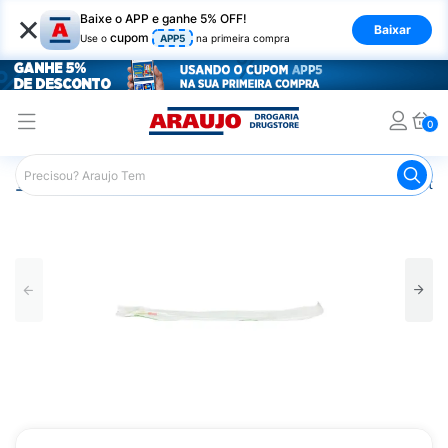
×
Baixe o APP e ganhe 5% OFF!
Baixar
cupom
Use o
APP5
na primeira compra
0
Araujo
Saúde e Bem Estar
Equipamentos e Instrumentos