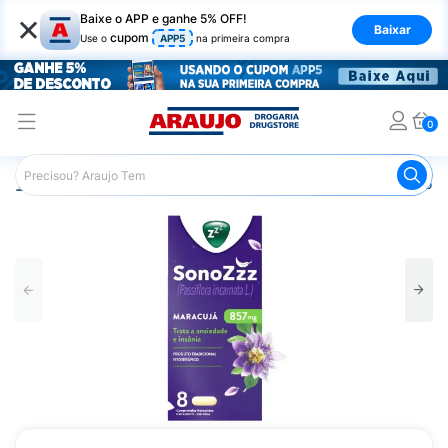
×
Baixe o APP e ganhe 5% OFF!
Baixar
cupom
Use o
APP5
na primeira compra
0
Araujo
Medicamentos
Remédio para Sistema Nervoso Ce