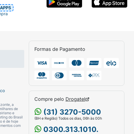
APP5
mpra
Formas de Pagamento
sco
Compre pelo
Drogatel
zonte, a
milhares de
(31) 3270-5000
eirismo e
ting do Brasil
(BH e Região) Todos os dias, 06h às 00h
o é de hoje
camentos com
0300.313.1010.