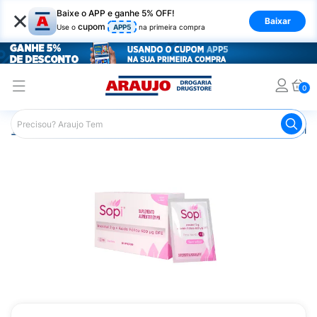
×
Baixe o APP e ganhe 5% OFF!
Baixar
cupom
Use o
APP5
na primeira compra
0
Araujo
Saúde e Bem Estar
Vitaminas e Minerais
Poliv