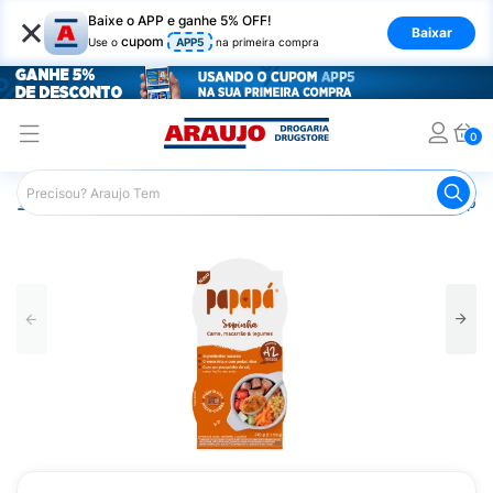
×
Baixe o APP e ganhe 5% OFF!
Baixar
cupom
Use o
APP5
na primeira compra
0
Araujo
Infantil
Alimentação Infantil
Papinha
Sopin