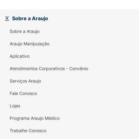
fornecendo energia e vitaminas essenciais.
🧂
Com um Pouquinho de Sal:
Contém a
Sobre a Araujo
quantidade mínima e segura de sal (feita
com sal marinho) para realçar o sabor,
Sobre a Araujo
tornando a refeição mais agradável para o
paladar que está se desenvolvendo.
Araujo Manipulação
🥣
Textura Apropriada (+12M):
A
Aplicativo
consistência é idealmente
cremosa com
Atendimentos Corporativos - Convênio
pedacinhos macios
, pensada para a fase de
toddlers
que já dominam a mastigação
Serviços Araujo
básica.
Fale Conosco
🔥
Própria para Micro-ondas (NOVO!):
Aqueça rapidamente e sirva. Perfeita para
Lojas
lanches, jantares rápidos ou viagens.
Programa Araujo Médico
Embalagem:
Contém 2 potinhos de 120g
Trabalhe Conosco
cada, totalizando 240g. A porção ideal para