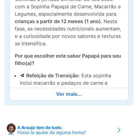
com a Sopinha Papapá de Carne, Macarrão e
Legumes, especialmente desenvolvida para
crianças a partir de 12 meses (1 ano)
. Nesta
fase, as necessidades nutricionais aumentam,
e a curiosidade por novos sabores e texturas
se intensifica.
Por que escolher este sabor Papapá para seu
filho(a)?
🥩
Refeição de Transição:
Esta sopinha
inclui macarrão e pedaços de carne e
legumes maiores, incentivando a criança a
Ver mais...
explorar e praticar a mastigação,
preparando-a para a alimentação familiar.
🥕
Ingredientes Naturais e Ricos:
Uma
combinação nutritiva de carne de verdade,
A Araujo tem de tudo.
macarrão e legumes selecionados,
Posso te ajudar de alguma forma?