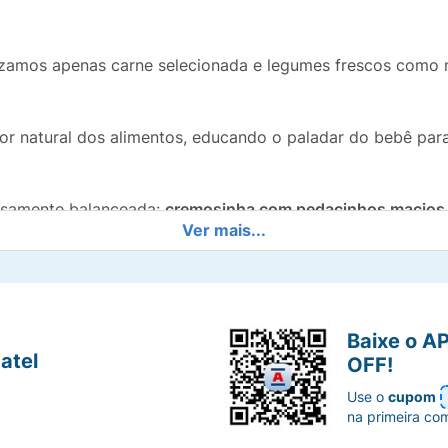
izamos apenas carne selecionada e legumes frescos como 
r natural dos alimentos, educando o paladar do bebê par
osamente balanceada:
cremosinha com pedacinhos macios
Ver mais...
ima praticidade para o seu dia a dia. Basta aquecer no m
Baixe o A
iciar a fase de sopinhas e papinhas com pedaços.
atel
OFF!
Use o
cupom
, totalizando 240g, garantindo frescor e porções na medi
na primeira co