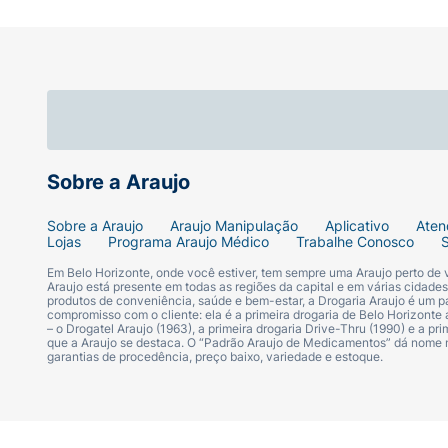
Modo de Preparo:
Consulte o rótulo para in
Garanta já a refeição prática, nutritiva e s
Sobre a Araujo
Sobre a Araujo
Araujo Manipulação
Aplicativo
Aten
Lojas
Programa Araujo Médico
Trabalhe Conosco
Em Belo Horizonte, onde você estiver, tem sempre uma Araujo perto de
Araujo está presente em todas as regiões da capital e em várias cidade
produtos de conveniência, saúde e bem-estar, a Drogaria Araujo é um pa
compromisso com o cliente: ela é a primeira drogaria de Belo Horizonte a
– o Drogatel Araujo (1963), a primeira drogaria Drive-Thru (1990) e a 
que a Araujo se destaca. O “Padrão Araujo de Medicamentos” dá nome
garantias de procedência, preço baixo, variedade e estoque.