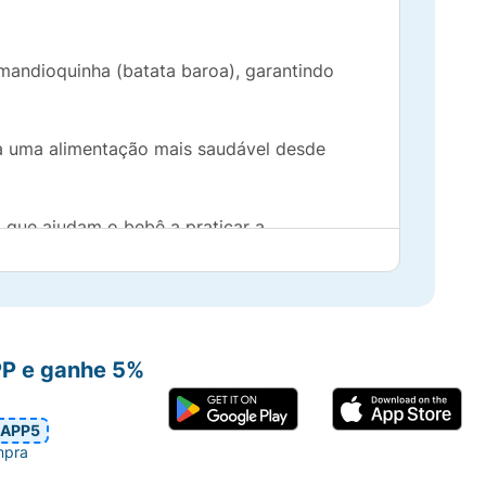
mandioquinha (batata baroa), garantindo
a uma alimentação mais saudável desde
, que ajudam o bebê a praticar a
icro-ondas (conforme instruções da
PP e ganhe 5%
APP5
da certa para duas refeições.
mpra