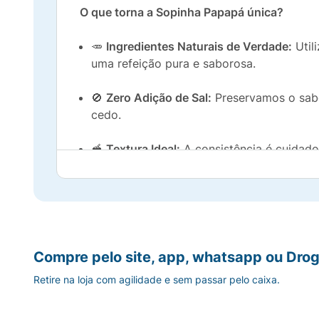
O que torna a Sopinha Papapá única?
🥕
Ingredientes Naturais de Verdade:
Util
uma refeição pura e saborosa.
🚫
Zero Adição de Sal:
Preservamos o sabo
cedo.
🥣
Textura Ideal:
A consistência é cuidad
mastigação e aceitar diferentes texturas.
🔥
Própria para Micro-ondas (NOVO!):
Máx
embalagem) e servir!
✅
Para Bebês +6 Meses:
Perfeita para in
Compre pelo site, app, whatsapp ou Drog
Retire na loja com agilidade e sem passar pelo caixa.
Embalagem:
Contém 2 potinhos de 120g cada