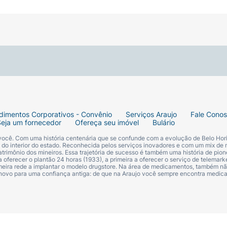
struções detalhadas de aquecimento e serviço.
aborosa que o seu bebê vai amar!
dimentos Corporativos - Convênio
Serviços Araujo
Fale Cono
Seja um fornecedor
Ofereça seu imóvel
Bulário
 você. Com uma história centenária que se confunde com a evolução de Belo Hori
s do interior do estado. Reconhecida pelos serviços inovadores e com um mix de 
trimônio dos mineiros. Essa trajetória de sucesso é também uma história de pion
 oferecer o plantão 24 horas (1933), a primeira a oferecer o serviço de telemarke
primeira rede a implantar o modelo drugstore. Na área de medicamentos, também nã
 novo para uma confiança antiga: de que na Araujo você sempre encontra medi