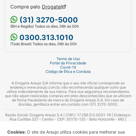
Compre pelo
Drogatel
(31) 3270-5000
(BH e Região) Todos os dias, 06h às 00h
0300.313.1010
(Todo Brasil) Todos os dias, 06h às 00h
Termo de Uso
Portal da Privacidade
Covid-19
Código de Ética e Conduta
A Drogaria Araujo S/A informa que o seu site oficial corresponde ao
endereço www.araujo.com.br, não reconhecendo qualquer outro que
utilize indevidamente da sua marca. Para sua segurança recomendamos
que não sejam realizadas compras em sites desconhecidos que se utilizem
de forma fraudulenta da marca da Drogaria Araujo S.A. Em caso de
dúvidas, gentileza entrar em contato com (31) 3270-5000.
Razão Social: Drogaria Araujo S.A | CNPJ: 17.256.512.0001-16 | Endereço:
Rua Curitiba 327 - Centro - CEP: 30170-120 - Belo Horizonte - MG |
Telefones: 0300.313.1010 e (31) 3270-5000 Horário de funcionamento -
06:00h às 00:00h | Consultores técnicos responsáveis: Hairton Ayres
Cookies:
O site da Araujo utiliza cookies para melhorar sua
Azevedo Guimarães – CRF 10.965 | Yasmin Silva Alvarenga – CRF 52.584 -