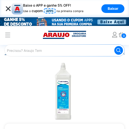
×
Baixe o APP e ganhe 5% OFF!
Baixar
cupom
Use o
APP5
na primeira compra
0
Araujo
Saúde e Bem Estar
Equipamentos e Instrumentos